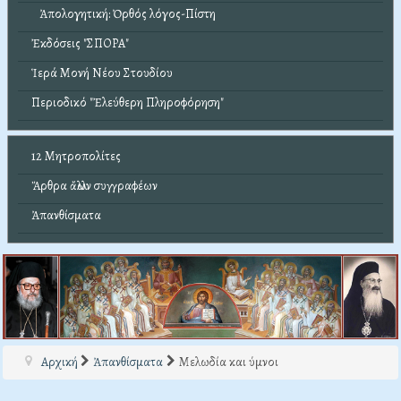
Ἀπολογητική: Ὀρθός λόγος-Πίστη
Ἐκδόσεις "ΣΠΟΡΑ"
Ἱερά Μονή Νέου Στουδίου
Περιοδικό "Ἐλεύθερη Πληροφόρηση"
12 Μητροπολίτες
Ἄρθρα ἄλλων συγγραφέων
Ἀπανθίσματα
Αρχική
Ἀπανθίσματα
Μελωδία και ύμνοι