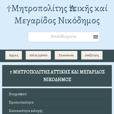
†Mητροπολίτης Ἀττικῆς καί
Μεγαρίδος Νικόδημος
Ἀπανθίσματα
Αρχική
Καλῶς ὁρίσατε
Ἐπικοινωνία
Αναζήτηση
† ΜΗΤΡΟΠΟΛΙΤΗΣ ΑΤΤΙΚΗΣ ΚΑΙ ΜΕΓΑΡΙΔΟΣ
ΝΙΚΟΔΗΜΟΣ
Βιογραφικό
Προσωπικότητα
Κανονικότητα ἐκλογῆς