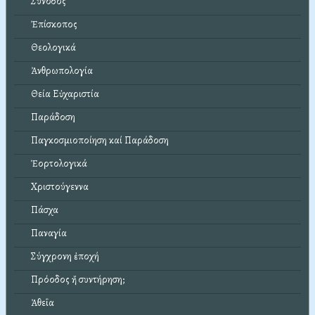
Σύνοδος
Ἐπίσκοπος
Θεολογικά
Ἀνθρωπολογία
Θεία Εὐχαριστία
Παράδοση
Παγκοσμιοποίηση καί Παράδοση
Ἑορτολογικά
Χριστούγεννα
Πάσχα
Παναγία
Σύγχρονη ἐποχή
Πρόοδος ἤ συντήρηση;
Ἀθεΐα