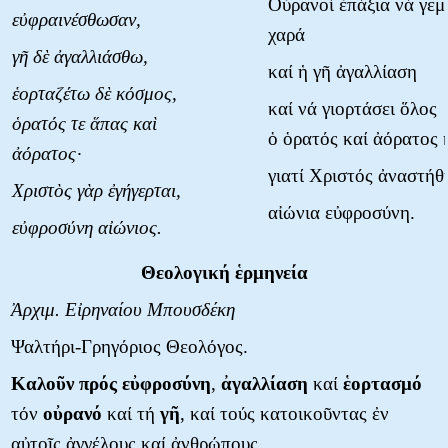
Οὐρανοί ἐπάξια νά γεμ
εὐφραινέσθωσαν,
χαρά
γῆ δὲ ἀγαλλιάσθω,
καί ἡ γῆ ἀγαλλίαση
ἑορταζέτω δὲ κόσμος,
καί νά γιορτάσει ὅλος
ὁρατός τε ἅπας καὶ
ὁ ὁρατός καί ἀόρατος 
ἀόρατος·
γιατί Χριστός ἀναστήθ
Χριστὸς γὰρ ἐγήγερται,
αἰώνια εὐφροσύνη.
εὐφροσύνη αἰώνιος.
Θεολογική ἑρμηνεία
Ἀρχιμ. Εἰρηναίου Μπουσδέκη
Ψαλτήρι-Γρηγόριος Θεολόγος.
Καλοῦν
πρός
εὐφροσύνη
,
ἀγαλλίαση
καί
ἑορτασμό
τόν
οὐρανό
καί τή
γῆ
, καί τούς κατοικοῦντας ἐν
αὐτοῖς ἀγγέλους καί ἀνθρώπους.