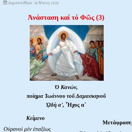
Δημοσιεύθηκε : 16 Μαϊος 2025
Ἀνάσταση καί τό Φῶς (3)
Ὁ Κανών,
ποίημα Ἰωάννου τοῦ Δαμασκηνοῦ
ᾨδὴ α',
Ἦχος α΄
Κείμενο
Μετάφραση
Οὐρανοὶ μὲν ἐπαξίως