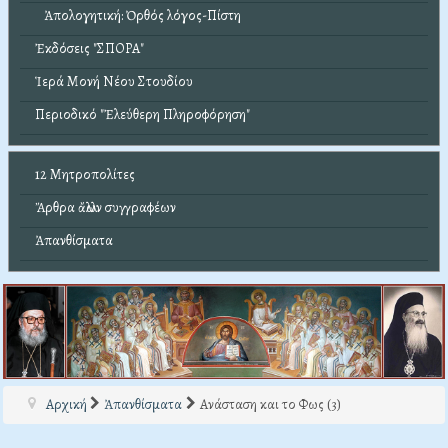
Ἀπολογητική: Ὀρθός λόγος-Πίστη
Ἐκδόσεις "ΣΠΟΡΑ"
Ἱερά Μονή Νέου Στουδίου
Περιοδικό "Ἐλεύθερη Πληροφόρηση"
12 Μητροπολίτες
Ἄρθρα ἄλλων συγγραφέων
Ἀπανθίσματα
Αρχική
Ἀπανθίσματα
Ανάσταση και το Φως (3)