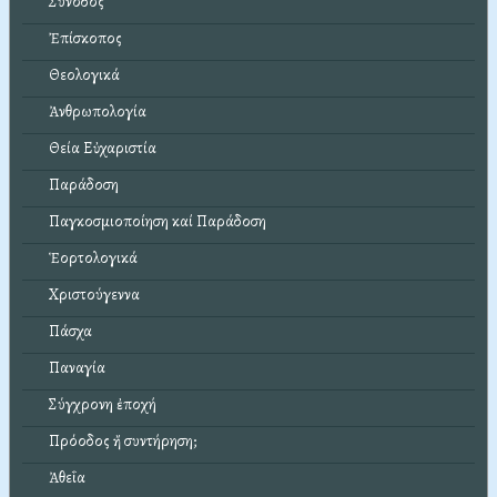
Σύνοδος
Ἐπίσκοπος
Θεολογικά
Ἀνθρωπολογία
Θεία Εὐχαριστία
Παράδοση
Παγκοσμιοποίηση καί Παράδοση
Ἑορτολογικά
Χριστούγεννα
Πάσχα
Παναγία
Σύγχρονη ἐποχή
Πρόοδος ἤ συντήρηση;
Ἀθεΐα