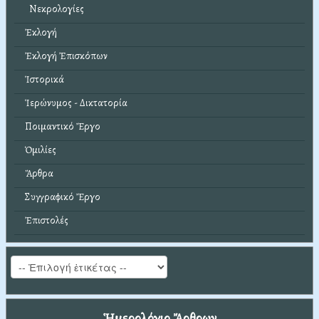
Νεκρολογίες
Ἐκλογή
Ἐκλογή Ἐπισκόπων
Ἱστορικά
Ἱερώνυμος - Δικτατορία
Ποιμαντικό Ἔργο
Ὁμιλίες
Ἄρθρα
Συγγραφικό Ἔργο
Ἐπιστολές
Ἡμερολόγιο Ἄρθρων