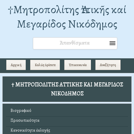
†Mητροπολίτης Ἀττικῆς καί
Μεγαρίδος Νικόδημος
Ἀπανθίσματα
Αρχική
Καλῶς ὁρίσατε
Ἐπικοινωνία
Αναζήτηση
† ΜΗΤΡΟΠΟΛΙΤΗΣ ΑΤΤΙΚΗΣ ΚΑΙ ΜΕΓΑΡΙΔΟΣ
ΝΙΚΟΔΗΜΟΣ
Βιογραφικό
Προσωπικότητα
Κανονικότητα ἐκλογῆς