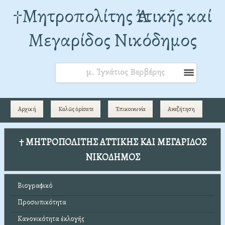
†Mητροπολίτης Ἀττικῆς καί
Μεγαρίδος Νικόδημος
μ. Ἰγνάτιος Βερβέρης
Αρχική
Καλῶς ὁρίσατε
Ἐπικοινωνία
Αναζήτηση
† ΜΗΤΡΟΠΟΛΙΤΗΣ ΑΤΤΙΚΗΣ ΚΑΙ ΜΕΓΑΡΙΔΟΣ
ΝΙΚΟΔΗΜΟΣ
Βιογραφικό
Προσωπικότητα
Κανονικότητα ἐκλογῆς