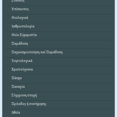
Σύνοδος
Ἐπίσκοπος
Θεολογικά
Ἀνθρωπολογία
Θεία Εὐχαριστία
Παράδοση
Παγκοσμιοποίηση καί Παράδοση
Ἑορτολογικά
Χριστούγεννα
Πάσχα
Παναγία
Σύγχρονη ἐποχή
Πρόοδος ἤ συντήρηση;
Ἀθεΐα