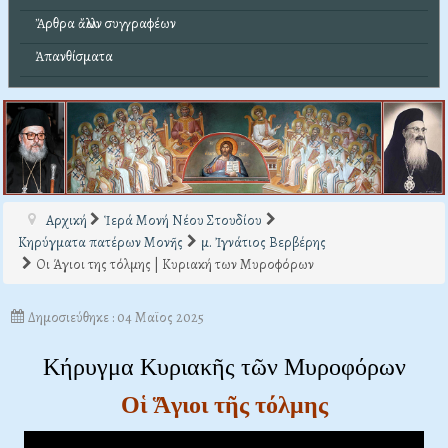
Ἄρθρα ἄλλων συγγραφέων
Ἀπανθίσματα
Αρχική
Ἱερά Μονή Νέου Στουδίου
Κηρύγματα πατέρων Μονῆς
μ. Ἰγνάτιος Βερβέρης
Οι Άγιοι της τόλμης | Κυριακή των Μυροφόρων
Δημοσιεύθηκε : 04 Μαϊος 2025
Κήρυγμα Κυριακῆς τῶν Μυροφόρων
Οἱ Ἅγιοι τῆς τόλμης