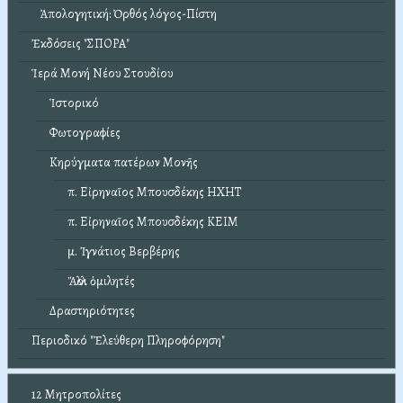
Ἀπολογητική: Ὀρθός λόγος-Πίστη
Ἐκδόσεις "ΣΠΟΡΑ"
Ἱερά Μονή Νέου Στουδίου
Ἱστορικό
Φωτογραφίες
Κηρύγματα πατέρων Μονῆς
π. Εἰρηναῖος Μπουσδέκης ΗΧΗΤ
π. Εἰρηναῖος Μπουσδέκης ΚΕΙΜ
μ. Ἰγνάτιος Βερβέρης
Ἄλλοι ὁμιλητές
Δραστηριότητες
Περιοδικό "Ἐλεύθερη Πληροφόρηση"
12 Μητροπολίτες