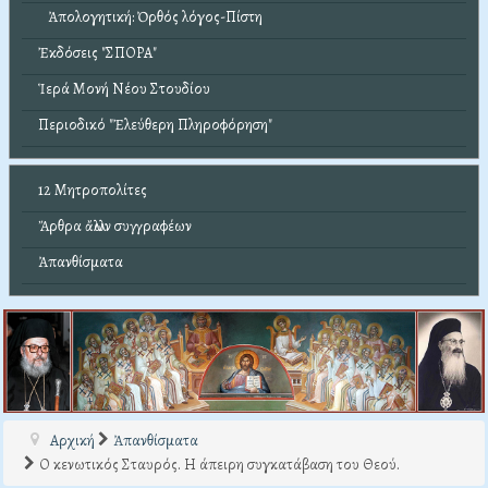
Ἀπολογητική: Ὀρθός λόγος-Πίστη
Ἐκδόσεις "ΣΠΟΡΑ"
Ἱερά Μονή Νέου Στουδίου
Περιοδικό "Ἐλεύθερη Πληροφόρηση"
12 Μητροπολίτες
Ἄρθρα ἄλλων συγγραφέων
Ἀπανθίσματα
Αρχική
Ἀπανθίσματα
Ο κενωτικός Σταυρός. Η άπειρη συγκατάβαση του Θεού.