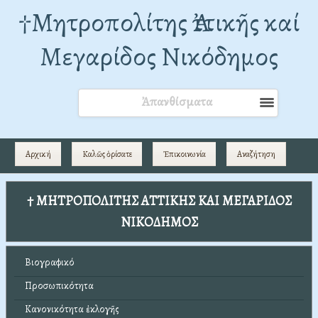
†Mητροπολίτης Ἀττικῆς καί
Μεγαρίδος Νικόδημος
Ἀπανθίσματα
Αρχική
Καλῶς ὁρίσατε
Ἐπικοινωνία
Αναζήτηση
† ΜΗΤΡΟΠΟΛΙΤΗΣ ΑΤΤΙΚΗΣ ΚΑΙ ΜΕΓΑΡΙΔΟΣ
ΝΙΚΟΔΗΜΟΣ
Βιογραφικό
Προσωπικότητα
Κανονικότητα ἐκλογῆς