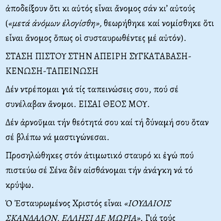
ἀποδείξουν ὅτι κι αὐτός εἶναι ἄνομος σάν κι’ αὐτούς
(
«μετά ἀνόμων ἐλογίσθη»,
θεωρήθηκε καί νομίσθηκε ὅτι
εἶναι ἄνομος ὅπως οἱ συσταυρωθέντες μέ αὐτόν).
ΣΤΑΣΗ ΠΙΣΤΟΥ ΣΤΗΝ ΑΠΕΙΡΗ ΣΥΓΚΑΤΑΒΑΣΗ-
ΚΕΝΩΣΗ-ΤΑΠΕΙΝΩΣΗ
Δέν ντρέπομαι γιά τίς ταπεινώσεις σου, πού σέ
συνέλαβαν ἄνομοι. ΕΙΣΑΙ ΘΕΟΣ ΜΟΥ.
Δέν ἀρνοῦμαι τήν θεότητά σου καί τή δύναμή σου ὅταν
σέ βλέπω νά μαστιγώνεσαι.
Προσηλώθηκες στόν ἀτιμωτικό σταυρό κι ἐγώ πού
πιστεύω σέ Σένα δέν αἰσθάνομαι τήν ἀνάγκη νά τό
κρύψω.
Ὁ Ἐσταυρωμένος Χριστός εἶναι
«ΙΟΥΔΑΙΟΙΣ
ΣΚΑΝΔΑΛΟΝ, ΕΛΛΗΣΙ ΔΕ ΜΩΡΙΑ».
Γιά τούς