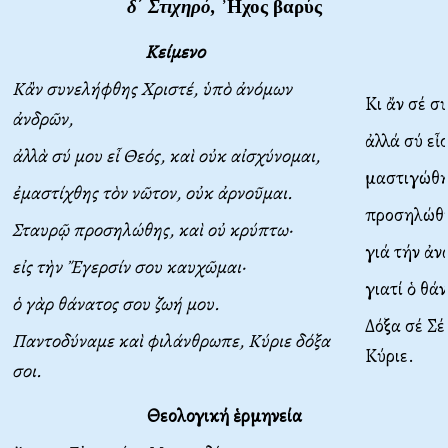
δ΄ Στιχηρό,
Ἦχος βαρύς
Κείμενο
Κἂν συνελήφθης Χριστέ, ὑπὸ ἀνόμων
Κι ἄν σέ σ
ἀνδρῶν,
ἀλλά σύ εἶ
ἀλλὰ σύ μου εἶ Θεός, καὶ οὐκ αἰσχύνομαι,
μαστιγώθηκ
ἐμαστίχθης τὸν νῶτον, οὐκ ἀρνοῦμαι.
προσηλώθη
Σταυρῷ προσηλώθης, καὶ οὐ κρύπτω·
γιά τήν ἀ
εἰς τὴν Ἔγερσίν σου καυχῶμαι·
γιατί ὁ θά
ὁ γὰρ θάνατος σου ζωή μου.
Δόξα σέ Σ
Παντοδύναμε καὶ φιλάνθρωπε, Κύριε δόξα
Κύριε.
σοι.
Θεολογική ἑρμηνεία