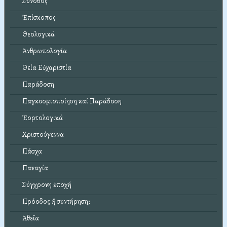
Σύνοδος
Ἐπίσκοπος
Θεολογικά
Ἀνθρωπολογία
Θεία Εὐχαριστία
Παράδοση
Παγκοσμιοποίηση καί Παράδοση
Ἑορτολογικά
Χριστούγεννα
Πάσχα
Παναγία
Σύγχρονη ἐποχή
Πρόοδος ἤ συντήρηση;
Ἀθεΐα