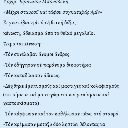
Ἀρχιμ. Εἰρηναίου Μπουσδέκη
«Μέχρι σταυροῦ καί τάφου συγκαταβάς ἡμῖν»
Συγκατάβαση ἀπό τή θεϊκή δόξα,
κένωση, ἄδειασμα ἀπό τό θεϊκό μεγαλεῖο.
Ἄκρα ταπείνωση:
-Τόν συνέλαβαν ἄνομοι ἄνδρες.
-Τόν ὁδήγησαν σέ παράνομα δικαστήρια.
-Τόν καταδίκασαν ἀδίκως.
-Δέχθηκε ἐμπτυσμούς καί μάστιγες καί κολαφισμούς
(φτυσίματα καί μαστιγώματα καί ραπίσματα καί
χαστουκίσματα).
-Τόν κάρφωσαν καί τόν καθήλωσαν πάνω στό σταυρό.
-Τόν κρέμασαν μεταξύ δύο ληστῶν θέλοντας νά