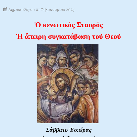
Δημοσιεύθηκε : 01 Φεβρουαρίου 2025
Ὁ κενωτικός Σταυρός
Ἡ ἄπειρη συγκατάβαση τοῦ Θεοῦ
Σάββατο Ἑσπέρας