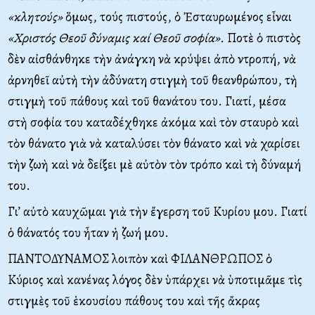
«κλητούς»
ὅμως, τούς πιστούς, ὁ Ἐσταυρωμένος εἶναι
«Χριστός Θεοῦ δύναμις καί Θεοῦ σοφία».
Ποτὲ ὁ πιστὸς
δὲν αἰσθάνθηκε τὴν ἀνάγκη νὰ κρύψει ἀπὸ ντροπή, νὰ
ἀρνηθεῖ αὐτὴ τὴν ἀδύνατη στιγμὴ τοῦ θεανθρώπου, τὴ
στιγμὴ τοῦ πάθους καὶ τοῦ θανάτου του. Γιατί, μέσα
στὴ σοφία του καταδέχθηκε ἀκόμα καὶ τὸν σταυρὸ καὶ
τὸν θάνατο γιὰ νὰ καταλύσει τὸν θάνατο καὶ νὰ χαρίσει
τὴν ζωὴ καὶ νὰ δείξει μὲ αὐτὸν τὸν τρόπο καὶ τὴ δύναμή
του.
Γι’ αὐτὸ καυχῶμαι γιὰ τὴν ἔγερση τοῦ Κυρίου μου. Γιατί
ὁ θάνατός του ἦταν ἡ ζωή μου.
ΠΑΝΤΟΔΥΝΑΜΟΣ λοιπὸν καὶ ΦΙΛΑΝΘΡΩΠΟΣ ὁ
Κύριος καὶ κανένας λόγος δὲν ὑπάρχει νὰ ὑποτιμᾶμε τὶς
στιγμὲς τοῦ ἑκουσίου πάθους του καὶ τῆς ἄκρας