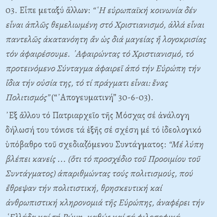
03. Εἶπε μεταξύ ἄλλων:
“῾Η εὐρωπαϊκή κοινωνία δέν
εἶναι ἁπλῶς θεμελιωμένη στό Χριστιανισμό, ἀλλά εἶναι
παντελῶς ἀκατανόητη ἄν ὡς διά μαγείας ἤ λογοκρισίας
τόν ἀφαιρέσουμε. ᾿Αφαιρώντας τό Χριστιανισμό, τό
προτεινόμενο Σύνταγμα ἀφαιρεῖ ἀπό τήν Εὐρώπη τήν
ἴδια τήν οὐσία της, τό τί πράγματι εἶναι: ἕνας
Πολιτισμός”
(“᾿Απογευματινή” 30-6-03).
᾿Εξ ἄλλου τό Πατριαρχεῖο τῆς Μόσχας σέ ἀνάλογη
δήλωσή του τόνισε τά ἑξῆς σέ σχέση μέ τό ἰδεολογικό
ὑπόβαθρο τοῦ σχεδιαζόμενου Συντάγματος:
“Μέ λύπη
βλέπει κανείς ... (ὅτι τό προσχέδιο τοῦ Προοιμίου τοῦ
Συντάγματος) ἀπαριθμώντας τούς πολιτισμούς, πού
ἔθρεψαν τήν πολιτιστική, θρησκευτική καί
ἀνθρωπιστική κληρονομιά τῆς Εὐρώπης, ἀναφέρει τήν
῾Ελλάδα καί τή Ρώμη, καθώς καί τά φιλοσοφικά