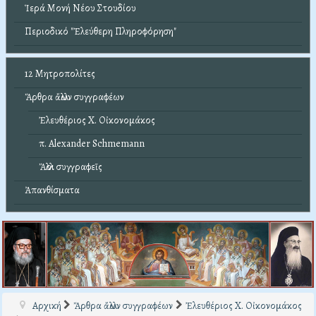
Ἱερά Μονή Νέου Στουδίου
Περιοδικό "Ἐλεύθερη Πληροφόρηση"
12 Μητροπολίτες
Ἄρθρα ἄλλων συγγραφέων
Ἐλευθέριος Χ. Οἰκονομάκος
π. Alexander Schmemann
Ἄλλοι συγγραφεῖς
Ἀπανθίσματα
Αρχική
Ἄρθρα ἄλλων συγγραφέων
Ἐλευθέριος Χ. Οἰκονομάκος