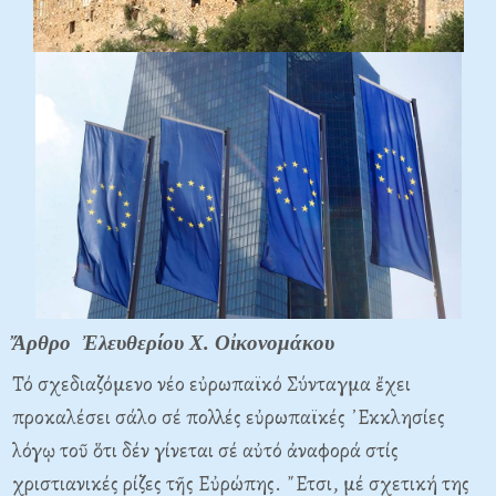
Ἄρθρο Ἐλευθερίου Χ. Οἰκονομάκου
Τό σχεδιαζόμενο νέο εὐρωπαϊκό Σύνταγμα ἔχει
προκαλέσει σάλο σέ πολλές εὐρωπαϊκές ᾿Εκκλησίες
λόγῳ τοῦ ὅτι δέν γίνεται σέ αὐτό ἀναφορά στίς
χριστιανικές ρίζες τῆς Εὐρώπης. ῎Ετσι, μέ σχετική της