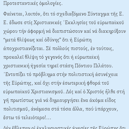
Προτεσταντικές ὁμολογίες.
Φαίνεται, λοιπόν, ὅτι τό σχεδιαζόμενο Σύνταγμα τῆς Ε.
Ε. ἔδωσε στίς Χριστιανικές ᾿Εκκλησίες τοῦ εὐρωπαϊκοῦ
χώρου τήν ἀφορμή νά διαπιστώσουν καί νά διακηρύξουν
“μετά θλίψεως καί ὀδύνης” ὅτι ἡ Εὐρώπη
ἀποχριστιανίζεται. Σέ πολλούς πιστούς, ἐν τούτοις,
προκαλεῖ θλίψη τό γεγονός ὅτι ἡ εὐρωπαϊκή
χριστιανική ἡγεσία τηρεῖ στάση Πόντιου Πιλάτου.
᾿Εντοπίζει τό πρόβλημα στήν πολιτιστική ἀσυνέχεια
τῆς Εὐρώπης, καί ὄχι στήν ἐσωτερική φθορά τοῦ
εὐρωπαϊκοῦ Χριστιανισμοῦ. Λές καί ὁ Χριστός ἦλθε στή
γῆ πρωτίστως γιά νά δημιουργήσει ἕνα ἀκόμα εἶδος
πολιτισμοῦ, ἀνάμεσα στά τόσα ἄλλα, πού ὑπάρχουν,
ἔστω τό τελειότερο!...
Δέν ἔβλεπαν οἱ ἐκκλησιαστικές ἡγεσίες τῆς Εὐρώπης ὅτι