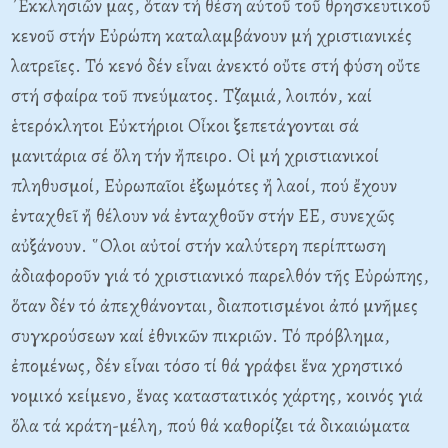
᾿Εκκλησιῶν μας, ὅταν τή θέση αὐτοῦ τοῦ θρησκευτικοῦ
κενοῦ στήν Εὐρώπη καταλαμβάνουν μή χριστιανικές
λατρεῖες. Τό κενό δέν εἶναι ἀνεκτό οὔτε στή φύση οὔτε
στή σφαίρα τοῦ πνεύματος. Τζαμιά, λοιπόν, καί
ἑτερόκλητοι Εὐκτήριοι Οἶκοι ξεπετάγονται σά
μανιτάρια σέ ὅλη τήν ἤπειρο. Οἱ μή χριστιανικοί
πληθυσμοί, Εὐρωπαῖοι ἐξωμότες ἤ λαοί, πού ἔχουν
ἐνταχθεῖ ἤ θέλουν νά ἐνταχθοῦν στήν ΕΕ, συνεχῶς
αὐξάνουν. ῞Ολοι αὐτοί στήν καλύτερη περίπτωση
ἀδιαφοροῦν γιά τό χριστιανικό παρελθόν τῆς Εὐρώπης,
ὅταν δέν τό ἀπεχθάνονται, διαποτισμένοι ἀπό μνῆμες
συγκρούσεων καί ἐθνικῶν πικριῶν. Τό πρόβλημα,
ἐπομένως, δέν εἶναι τόσο τί θά γράφει ἕνα χρηστικό
νομικό κείμενο, ἕνας καταστατικός χάρτης, κοινός γιά
ὅλα τά κράτη-μέλη, πού θά καθορίζει τά δικαιώματα