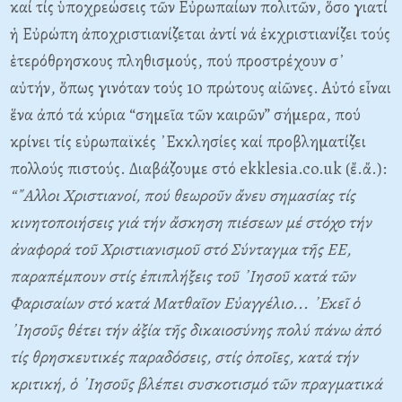
καί τίς ὑποχρεώσεις τῶν Εὐρωπαίων πολιτῶν, ὅσο γιατί
ἡ Εὐρώπη ἀποχριστιανίζεται ἀντί νά ἐκχριστιανίζει τούς
ἑτερόθρησκους πληθισμούς, πού προστρέχουν σ᾿
αὐτήν, ὅπως γινόταν τούς 10 πρώτους αἰῶνες. Αὐτό εἶναι
ἕνα ἀπό τά κύρια “σημεῖα τῶν καιρῶν” σήμερα, πού
κρίνει τίς εὐρωπαϊκές ᾿Εκκλησίες καί προβληματίζει
πολλούς πιστούς. Διαβάζουμε στό ekklesia.co.uk (ἔ.ἄ.):
“
῎Αλλοι
Χριστιανοί
,
πού
θεωροῦν
ἄνευ
σημασίας
τίς
κινητοποιήσεις
γιά
τήν
ἄσκηση
πιέσεων
μέ
στόχο
τήν
ἀναφορά
τοῦ
Χριστιανισμοῦ
στό
Σύνταγμα
τῆς
ΕΕ
,
παραπέμπουν
στίς
ἐπιπλήξεις
τοῦ
᾿Ιησοῦ
κατά
τῶν
Φαρισαίων
στό
κατά
Ματθαῖον
Εὐαγγέλιο
...
᾿Εκεῖ ὁ
᾿Ιησοῦς θέτει τήν ἀξία τῆς δικαιοσύνης πολύ πάνω ἀπό
τίς θρησκευτικές παραδόσεις, στίς ὁποῖες, κατά τήν
κριτική, ὁ ᾿Ιησοῦς βλέπει συσκοτισμό τῶν πραγματικά