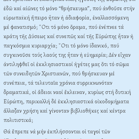
ἐδῶ καί αἰῶνες τό μόνο “θρήσκευμα”, πού ἀνθοῦσε στήν
εὐρωπαϊκή ἤπειρο ἦταν ἡ ἀδιαφορία, ἐναλλασσόμενη
μέ φανατισμό; ῞Οτι τό μόνο ὅραμα, πού ἐνέπνεε τά
κράτη τῆς Δύσεως καί συνεπῶς καί τῆς Εὐρώπης ἦταν ἡ
παγκόσμια κυριαρχία; ῞Οτι τό μόνο ἰδανικό, πού
συγκινοῦσε τούς λαούς της ἦταν ἡ εὐημερία; Δέν εἶχαν
ἀντιληφθεῖ οἱ ἐκκλησιαστικοί ἡγέτες μας ὅτι τό σῶμα
τῶν συνειδητῶν Χριστιανῶν, πού θρήσκευαν μέ
συνέπεια, τά τελευταῖα χρόνια συρρικνωνόταν
δραματικά, οἱ ἄδειοι ναοί ἔκλειναν, κυρίως στή δυτική
Εὐρώπη, περικαλλή δέ ἐκκλησιαστικά οἰκοδομήματα
ἄλλαζαν χρήση καί γίνονταν βιβλιοθῆκες καί κέντρα
πολιτιστικά;
Θά ἔπρεπε νά μήν ἐκπλήσσονται οἱ ταγοί τῶν