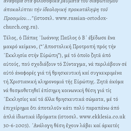
ἀναφορά στά φιλοσοφικά ρεύματα τοῦ διαφωτισμοῦ
ἀποκαλύπτει τήν ἰδεολογική προκατάληψη τοῦ
Προοιμίου...”
(ἱστοσελ. www.russian-ortodox-
church.org.ru).
Τέλος, ὁ Πάπας ᾿Ιωάννης Παῦλος ὁ Β΄ ἐξέδωσε ἕνα
μακρό κείμενο, (“᾿Αποστολική Προτροπή πρός τήν
᾿Εκκλησία στήν Εὐρώπη”), μέ τό ὁποῖο ζητᾶ ἀπό
αὐτούς, πού σχεδιάζουν τό Σύνταγμα, νά περιλάβουν σέ
αὐτό ἀναφορές γιά τή θρησκευτική καί συγκεκριμένα
τή Χριστιανική κληρονομιά τῆς Εὐρώπης. Ζητᾶ ἀκόμα
νά θεσμοθετηθεῖ ἐπίσημη κοινωνική θέση γιά τίς
᾿Εκκλησίες καί τά ἄλλα θρησκευτικά σώματα, μέ τό
ἐπιχείρημα ὅτι ἀποτελοῦν κάτι πολύ παραπάνω ἀπό
ἁπλά ἰδιωτικά ἱδρύματα (ἱστοσελ. www.ekklesia.co.uk
30-6-2003). ᾿Ανάλογη θέση ἔχουν λάβει καί ἀρκετές