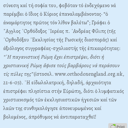
σύνεση καί τή σοφία του, φοβόταν τό ἐνδεχόμενο νά
παρέμβει ὁ ἴδιος ὁ Κύριος ἐπαναλαμβάνοντας· “ὁ
ἀναμάρτητος πρῶτος τόν λίθον βαλέτω”; Γράφει ὁ
῎Αγγλος ᾿Ορθόδοξος ῾Ιερέας π. ᾿Ανδρέας Φίλιπς (τῆς
᾿Ορθοδόξου ᾿Εκκλησίας τῆς Ρωσικῆς διασπορᾶς) καί
ἀξιόλογος συγγραφέας-σχολιαστής τῆς ἐπικαιρότητας:
“῾Η παγανιστική Ρώμη ἔχει ἐπιστρέψει, διότι ἡ
χριστιανική Ρώμη ἄφισε τούς βαρβάρους νά περάσουν
τίς πύλες της”
(ἰστοσελ. www.orthodoxengland.org.uk,
21-6-03). ῾Η εἰδωλολατρική, δηλαδή, ἀρχαιότητα
ἐπιστρέφει πλησίστια στήν Εὐρώπη, διότι ὁ λυμφατικός
χριστιανισμός τῶν ἐκκλησιαστικῶν ἡγεσιῶν καί τῶν
λαῶν της συνθηκολόγησε ἀπονευρωμένος καί
βολεμένος, ἀπρόθυμος νά ἀντιπαραταχθεῖ!