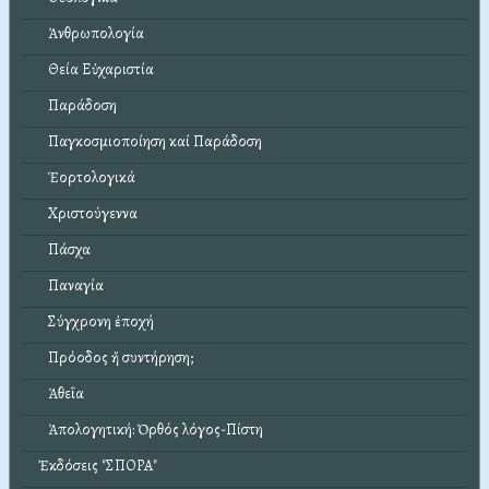
Ἀνθρωπολογία
Θεία Εὐχαριστία
Παράδοση
Παγκοσμιοποίηση καί Παράδοση
Ἑορτολογικά
Χριστούγεννα
Πάσχα
Παναγία
Σύγχρονη ἐποχή
Πρόοδος ἤ συντήρηση;
Ἀθεΐα
Ἀπολογητική: Ὀρθός λόγος-Πίστη
Ἐκδόσεις "ΣΠΟΡΑ"