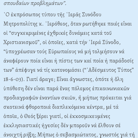
σπουδαίων προβλημάτων”.
῾Ο ἐκπρόσωπος τύπου τῆς ῾Ιερᾶς Συνόδου
Μητροπολίτης κ. ῾Ιερόθεος, ὅταν ρωτήθηκε ποιές εἶναι
οἱ “συγκεκριμένες ἐχθρικές δυνάμεις κατά τοῦ
Χριστιανισμοῦ”, οἱ ὁποῖες, κατά τήν ῾Ιερά Σύνοδο,
“ὑποχρέωσαν τούς Εὐρωπαίους νά μή τολμήσουν νά
ἀναφέρουν ποία εἶναι ἡ πίστις των καί ποία ἡ παράδοσίς
των” ἀπέφυγε νά τίς κατονομάσει (“᾿Αδέσμευτος Τύπος”
18-6-03). Γιατί ἄραγε; Εἶναι ἄγνωστες, ὁπότε ἡ ὅλη
ὑπόθεση δέν εἶναι παρά ἕνας πόλεμος ἐπικοινωνιακῶν
προδιαγραφῶν ἐναντίων σκιῶν, ἤ μήπως πρόκειται γιά
σκοτεινά φθοροποιά διαπλεκόμενα κέντρα, μέ τά
ὁποῖα, ὁ Θεός ξέρει γιατί, οἱ ἐκκοσμικευμένες
ἐκκλησιαστικές ἡγεσίες δέν μποροῦν νά ἔλθουν σέ
ἀνοιχτή ρήξη; Μήπως ὁ σεβασμιώτατος, γνωστός γιά τή