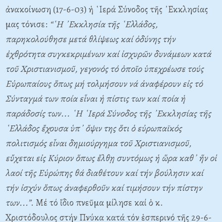
ἀνακοίνωση (17-6-03) ἡ ῾Ιερά Σύνοδος τῆς ᾿Εκκλησίας
μας τόνισε:
“῾Η ᾿Εκκλησία τῆς ῾Ελλάδος,
παρηκολούθησε μετά θλίψεως καί ὀδύνης τήν
ἐχθρότητα συγκεκριμένων καί ἰσχυρῶν δυνάμεων κατά
τοῦ Χριστιανισμοῦ, γεγονός τό ὁποῖο ὑπεχρέωσε τούς
Εὐρωπαίους ὅπως μή τολμήσουν νά ἀναφέρουν εἰς τό
Σύνταγμά των ποία εἶναι ἡ πίστις των καί ποία ἡ
παράδοσίς των... ῾Η ῾Ιερά Σύνοδος τῆς ᾿Εκκλησίας τῆς
῾Ελλάδος ἔχουσα ὑπ᾿ ὄψιν της ὅτι ὁ εὐρωπαϊκός
πολιτισμός εἶναι δημιούργημα τοῦ Χριστιανισμοῦ,
εὔχεται εἰς Κύριον ὅπως ἔλθῃ συντόμως ἡ ὥρα καθ᾿ ἥν οἱ
λαοί τῆς Εὐρώπης θά διαθέτουν καί τήν βούλησιν καί
τήν ἰσχύν ὅπως ἀναφερθοῦν καί τιμήσουν τήν πίστην
των...”
. Μέ τό ἴδιο πνεῦμα μίλησε καί ὁ κ.
Χριστόδουλος στήν Πνύκα κατά τόν ἑσπερινό τῆς 29-6-