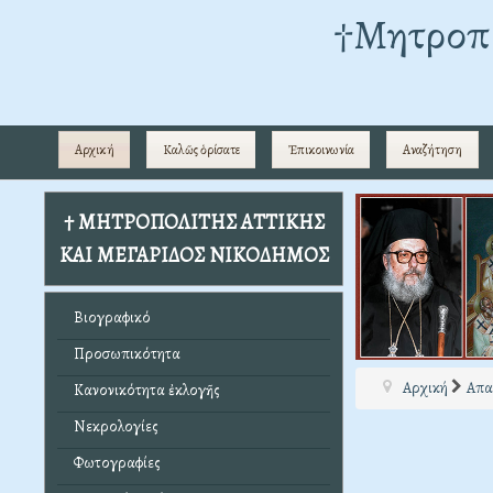
†Mητροπο
Αρχική
Καλῶς ὁρίσατε
Ἐπικοινωνία
Αναζήτηση
† ΜΗΤΡΟΠΟΛΙΤΗΣ ΑΤΤΙΚΗΣ
ΚΑΙ ΜΕΓΑΡΙΔΟΣ ΝΙΚΟΔΗΜΟΣ
Βιογραφικό
Προσωπικότητα
Αρχική
Απα
Κανονικότητα ἐκλογῆς
Νεκρολογίες
Φωτογραφίες