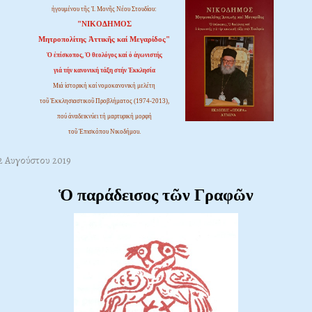
ἡγουμένου τῆς Ἱ. Μονῆς Νέου Στουδίου:
"ΝΙΚΟΔΗΜΟΣ
Μητροπολίτης Ἀττικῆς καί Μεγαρίδος"
Ὁ ἐπίσκοπος, Ὁ θεολόγος καί ὁ ἀγωνιστής
γιά τήν κανονική τάξη στήν Ἐκκλησία
Μιά ἱστορική καί νομοκανονική μελέτη
τοῦ Ἐκκλησιαστικοῦ Προβλήματος (1974-2013),
πού ἀναδεικνύει τή μαρτυρική μορφή
τοῦ Ἐπισκόπου Νικοδήμου.
02 Αυγούστου 2019
Ὁ παράδεισος τῶν Γραφῶν