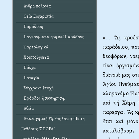
Ἀνθρωπολογία
Θεία Εὐχαριστία
Παράδοση
«... Ἄς κρού
Παγκοσμιοποίηση καί Παράδοση
παράδεισο, πού
Ἑορτολογικά
θεοφόρων, νοερ
Χριστούγεννα
εἶναι ὀργισμέν
Πάσχα
διάνοιά μας στ
Παναγία
Ἁγίου Πνεύματο
Σύγχρονη ἐποχή
κληρονόμο Ἐκε
Πρόοδος ἤ συντήρηση;
καί τή Χάρη 
Ἀθεΐα
πάρεργα. Ἄς κ
Ἀπολογητική: Ὀρθός λόγος-Πίστη
ἔτσι καί μόν
Ἐκδόσεις "ΣΠΟΡΑ"
καταλάβουμε 