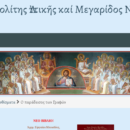
λίτης Ἀττικῆς καί Μεγαρίδος 
νθίσματα
Ο παράδεισος των Γραφών
ΝΕΟ ΒΙΒΛΙΟ!
Ἀρχιμ. Εἰρηναίου Μπουσδέκη,