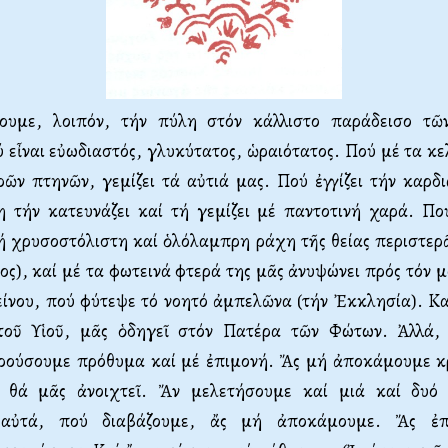
σουμε, λοιπόν, τήν πύλη στόν κάλλιστο παράδεισο τῶ
 εἶναι εὐωδιαστός, γλυκύτατος, ὡραιότατος. Πού μέ τα 
ῶν πτηνῶν, γεμίζει τά αὐτιά μας. Πού ἐγγίζει τήν καρδ
η τήν κατευνάζει καί τή γεμίζει μέ παντοτινή χαρά. Πο
ή χρυσοστόλιστη καί ὁλόλαμπρη ράχη τῆς θείας περιστερ
ς), καί μέ τα φωτεινά φτερά της μᾶς ἀνυψώνει πρός τόν μ
ίνου, πού φύτεψε τό νοητό ἀμπελῶνα (τήν Ἐκκλησία). Κα
τοῦ Υἱοῦ, μᾶς ὁδηγεῖ στόν Πατέρα τῶν Φώτων. Ἀλλά,
ρούσουμε πρόθυμα καί μέ ἐπιμονή. Ἄς μή ἀποκάμουμε κρ
ο θά μᾶς ἀνοιχτεῖ. Ἄν μελετήσουμε καί μιά καί δυό 
αὐτά, πού διαβάζουμε, ἄς μή ἀποκάμουμε. Ἄς ἐπ