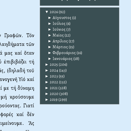
▼
2026
(92)
►
Αύγουστος
(1)
►
Ιούλιος
(6)
►
Ιούνιος
(7)
ν Γραφῶν. Τόν
►
Μαϊος
(12)
►
Απρίλιος
(17)
κελαηδήματα τῶν
►
Μάρτιος
(15)
ιά μας καί ὅταν
►
Φεβρουάριος
(16)
►
Ιανουάριος
(18)
ύ ἐπιβιβάζει τή
►
2025
(206)
ᾶς, (δηλαδή τοῦ
►
2024
(143)
►
2023
(55)
ονογενῆ Υἱό καί
►
2022
(132)
ί με τή δύναμη
►
2021
(328)
►
2020
(308)
 μή κρούσουμε
►
2019
(299)
ούοντας. Γιατί
φορές καί δέν
ιμείνουμε. Ἄς