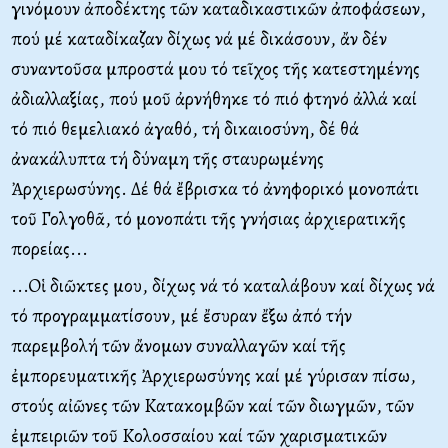
γινόμουν ἀποδέκτης τῶν καταδικαστικῶν ἀποφάσεων,
πού μέ καταδίκαζαν δίχως νά μέ δικάσουν, ἄν δέν
συναντοῦσα μπροστά μου τό τεῖχος τῆς κατεστημένης
ἀδιαλλαξίας, πού μοῦ ἀρνήθηκε τό πιό φτηνό ἀλλά καί
τό πιό θεμελιακό ἀγαθό, τή δικαιοσύνη, δέ θά
ἀνακάλυπτα τή δύναμη τῆς σταυρωμένης
Ἀρχιερωσύνης. Δέ θά ἔβρισκα τό ἀνηφορικό μονοπάτι
τοῦ Γολγοθᾶ, τό μονοπάτι τῆς γνήσιας ἀρχιερατικῆς
πορείας...
...Oἱ διῶκτες μου, δίχως νά τό καταλάβουν καί δίχως νά
τό προγραμματίσουν, μέ ἔσυραν ἔξω ἀπό τήν
παρεμβολή τῶν ἄνομων συναλλαγῶν καί τῆς
ἐμπορευματικῆς Ἀρχιερωσύνης καί μέ γύρισαν πίσω,
στούς αἰῶνες τῶν Kατακομβῶν καί τῶν διωγμῶν, τῶν
ἐμπειριῶν τοῦ Kολοσσαίου καί τῶν χαρισματικῶν