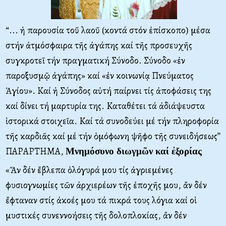
“... ἡ παρουσία τοῦ λαοῦ (κοντά στόν ἐπίσκοπο) μέσα
στήν ἀτμόσφαιρα τῆς ἀγάπης καί τῆς προσευχῆς
συγκροτεῖ τήν πραγματική Σύνοδο. Σύνοδο «ἐν
παροξυσμῷ ἀγάπης» καί «ἐν κοινωνίᾳ Πνεύματος
Ἁγίου». Καί ἡ Σύνοδος αὐτή παίρνει τίς ἀποφάσεις της
καί δίνει τή μαρτυρία της. Kαταθέτει τά ἀδιάψευστα
ἱστορικά στοιχεῖα. Kαί τά συνοδεύει μέ τήν πληροφορία
τῆς καρδιᾶς καί μέ τήν ὁμόφωνη ψῆφο τῆς συνειδήσεως”
ΠΑΡΑΡΤΗΜΑ,
Μνημόσυνο διωγμῶν καί ἐξορίας
«Ἄν δέν ἔβλεπα ὁλόγυρά μου τίς ἀγριεμένες
φυσιογνωμίες τῶν ἀρχιερέων τῆς ἐποχῆς μου, ἄν δέν
ἔφταναν στίς ἀκοές μου τά πικρά τους λόγια καί οἱ
μυστικές συνεννοήσεις τῆς δολοπλοκίας, ἄν δέν