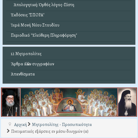
Ἀπολογητική: Ὀρθός λόγος-Πίστη
Ἐκδόσεις "ΣΠΟΡΑ"
Ἱερά Μονή Νέου Στουδίου
Περιοδικό "Ἐλεύθερη Πληροφόρηση"
12 Μητροπολίτες
Ἄρθρα ἄλλων συγγραφέων
Ἀπανθίσματα
Αρχική
Μητροπολίτης - Προσωπικότητα
Πνευματικές εξάρσεις εν μέσω διωγμών (α)