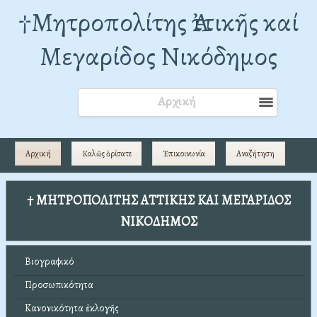
†Mητροπολίτης Ἀττικῆς καί
Μεγαρίδος Νικόδημος
Αρχική
Αρχική
Καλῶς ὁρίσατε
Ἐπικοινωνία
Αναζήτηση
† ΜΗΤΡΟΠΟΛΙΤΗΣ ΑΤΤΙΚΗΣ ΚΑΙ ΜΕΓΑΡΙΔΟΣ
ΝΙΚΟΔΗΜΟΣ
Βιογραφικό
Προσωπικότητα
Κανονικότητα ἐκλογῆς