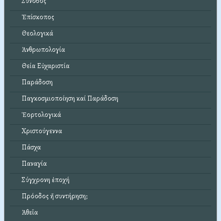
Σύνοδος
Ἐπίσκοπος
Θεολογικά
Ἀνθρωπολογία
Θεία Εὐχαριστία
Παράδοση
Παγκοσμιοποίηση καί Παράδοση
Ἑορτολογικά
Χριστούγεννα
Πάσχα
Παναγία
Σύγχρονη ἐποχή
Πρόοδος ἤ συντήρηση;
Ἀθεΐα