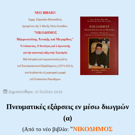
ΝΕΟ ΒΙΒΛΙΟ!
Ἀρχιμ. Εἰρηναίου Μπουσδέκη,
ἡγουμένου τῆς Ἱ. Μονῆς Νέου Στουδίου:
"ΝΙΚΟΔΗΜΟΣ
Μητροπολίτης Ἀττικῆς καί Μεγαρίδος"
Ὁ ἐπίσκοπος, Ὁ θεολόγος καί ὁ ἀγωνιστής
γιά τήν κανονική τάξη στήν Ἐκκλησία
Μιά ἱστορική καί νομοκανονική μελέτη
τοῦ Ἐκκλησιαστικοῦ Προβλήματος (1974-2013),
πού ἀναδεικνύει τή μαρτυρική μορφή
τοῦ Ἐπισκόπου Νικοδήμου.
Δημοσιεύθηκε : 17 Ιουλίου 2025
Πνευματικές εξάρσεις εν μέσω διωγμών
(α)
"
ΝΙΚΟΔΗΜΟΣ
(Από το νέο βιβλίο: