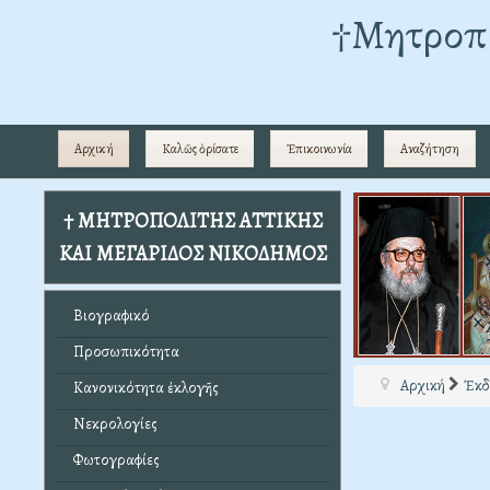
†Mητροπο
Αρχική
Καλῶς ὁρίσατε
Ἐπικοινωνία
Αναζήτηση
† ΜΗΤΡΟΠΟΛΙΤΗΣ ΑΤΤΙΚΗΣ
ΚΑΙ ΜΕΓΑΡΙΔΟΣ ΝΙΚΟΔΗΜΟΣ
Βιογραφικό
Προσωπικότητα
Αρχική
Ἐκδ
Κανονικότητα ἐκλογῆς
Νεκρολογίες
Φωτογραφίες