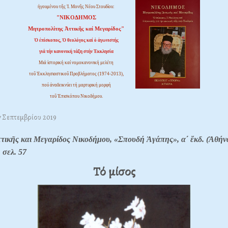
ἡγουμένου τῆς Ἱ. Μονῆς Νέου Στουδίου:
"ΝΙΚΟΔΗΜΟΣ
Μητροπολίτης Ἀττικῆς καί Μεγαρίδος"
Ὁ ἐπίσκοπος, Ὁ θεολόγος καί ὁ ἀγωνιστής
γιά τήν κανονική τάξη στήν Ἐκκλησία
Μιά ἱστορική καί νομοκανονική μελέτη
τοῦ Ἐκκλησιαστικοῦ Προβλήματος (1974-2013),
πού ἀναδεικνύει τή μαρτυρική μορφή
τοῦ Ἐπισκόπου Νικοδήμου.
7 Σεπτεμβρίου 2019
τικῆς και Μεγαρίδος Νικοδήμου, «Σπουδή Ἀγάπης», α΄ ἔκδ. (Ἀθήν
 σελ. 57
Τό μίσος