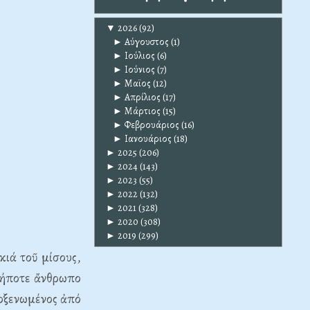
▼
2026
(92)
►
Αύγουστος
(1)
►
Ιούλιος
(6)
►
Ιούνιος
(7)
►
Μαϊος
(12)
►
Απρίλιος
(17)
►
Μάρτιος
(15)
►
Φεβρουάριος
(16)
►
Ιανουάριος
(18)
►
2025
(206)
►
2024
(143)
►
2023
(55)
►
2022
(132)
►
2021
(328)
►
2020
(308)
►
2019
(299)
κιά τοῦ μίσους,
δήποτε ἄνθρωπο
ποξενωμένος ἀπό