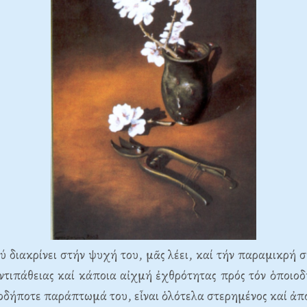
ύ διακρίνει στήν ψυχή του, μᾶς λέει, καί τήν παραμικρή σ
ἀντιπάθειας καί κάποια αἰχμή ἐχθρότητας πρός τόν ὁποιο
ιοδήποτε παράπτωμά του, εἶναι ὁλότελα στερημένος καί ἀ