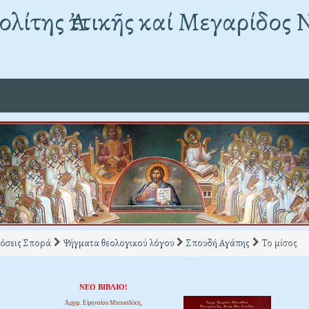
λίτης Ἀττικῆς καί Μεγαρίδος 
όσεις Σπορά
Ψήγματα θεολογικού λόγου
Σπουδή Αγάπης
Το μίσος
ΝΕΟ ΒΙΒΛΙΟ!
Ἀρχιμ. Εἰρηναίου Μπουσδέκη,