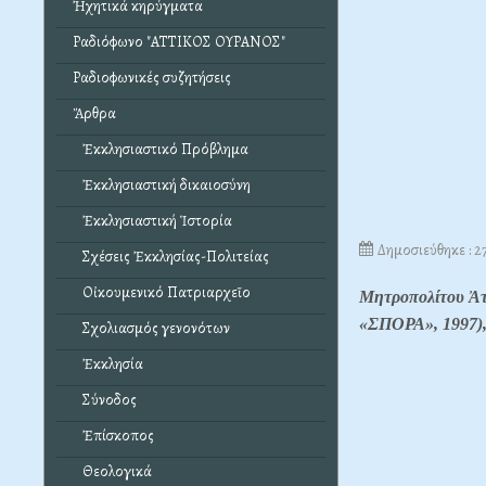
Ἠχητικά κηρύγματα
Ραδιόφωνο "ΑΤΤΙΚΟΣ ΟΥΡΑΝΟΣ"
Ραδιοφωνικές συζητήσεις
Ἄρθρα
Ἐκκλησιαστικό Πρόβλημα
Ἐκκλησιαστική δικαιοσύνη
Ἐκκλησιαστική Ἱστορία
Δημοσιεύθηκε : 2
Σχέσεις Ἐκκλησίας-Πολιτείας
Οἰκουμενικό Πατριαρχεῖο
Μητροπολίτου Ἀτ
«ΣΠΟΡΑ», 1997),
Σχολιασμός γενονότων
Ἐκκλησία
Σύνοδος
Ἐπίσκοπος
Θεολογικά