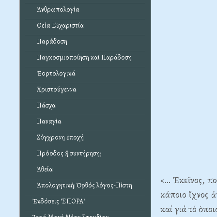
Ἀνθρωπολογία
Θεία Εὐχαριστία
Παράδοση
Παγκοσμιοποίηση καί Παράδοση
Ἑορτολογικά
Χριστούγεννα
Πάσχα
Παναγία
Σύγχρονη ἐποχή
Πρόοδος ἤ συντήρηση;
Ἀθεΐα
«… Ἐκεῖνος, πο
Ἀπολογητική: Ὀρθός λόγος-Πίστη
κάποιο ἴχνος 
Ἐκδόσεις "ΣΠΟΡΑ"
καί γιά τό ὁπο