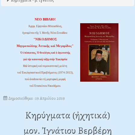
Κηρύγματα - μ. Ιγνάτιος
ΝΕΟ ΒΙΒΛΙΟ!
Ἀρχιμ. Εἰρηναίου Μπουσδέκη,
ἡγουμένου τῆς Ἱ. Μονῆς Νέου Στουδίου:
"ΝΙΚΟΔΗΜΟΣ
Μητροπολίτης Ἀττικῆς καί Μεγαρίδος"
Ὁ ἐπίσκοπος, Ὁ θεολόγος καί ὁ ἀγωνιστής
γιά τήν κανονική τάξη στήν Ἐκκλησία
Μιά ἱστορική καί νομοκανονική μελέτη
τοῦ Ἐκκλησιαστικοῦ Προβλήματος (1974-2013),
πού ἀναδεικνύει τή μαρτυρική μορφή
τοῦ Ἐπισκόπου Νικοδήμου.
Δημοσιεύθηκε : 19 Απριλίου 2019
Κηρύγματα (ἠχητικά)
μον. Ἰγνάτιου Βερβέρη