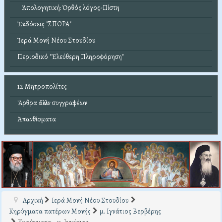
Ἀπολογητική: Ὀρθός λόγος-Πίστη
Ἐκδόσεις "ΣΠΟΡΑ"
Ἱερά Μονή Νέου Στουδίου
Περιοδικό "Ἐλεύθερη Πληροφόρηση"
12 Μητροπολίτες
Ἄρθρα ἄλλων συγγραφέων
Ἀπανθίσματα
Αρχική
Ιερά Μονή Νέου Στουδίου
Κηρύγματα πατέρων Μονής
μ. Ιγνάτιος Βερβέρης