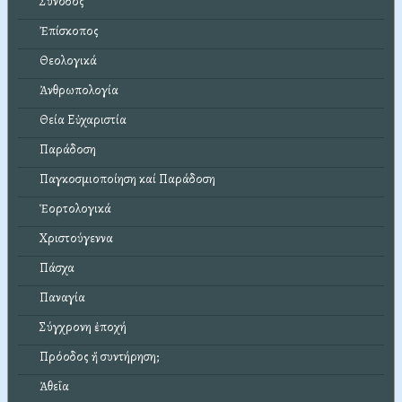
Σύνοδος
Ἐπίσκοπος
Θεολογικά
Ἀνθρωπολογία
Θεία Εὐχαριστία
Παράδοση
Παγκοσμιοποίηση καί Παράδοση
Ἑορτολογικά
Χριστούγεννα
Πάσχα
Παναγία
Σύγχρονη ἐποχή
Πρόοδος ἤ συντήρηση;
Ἀθεΐα