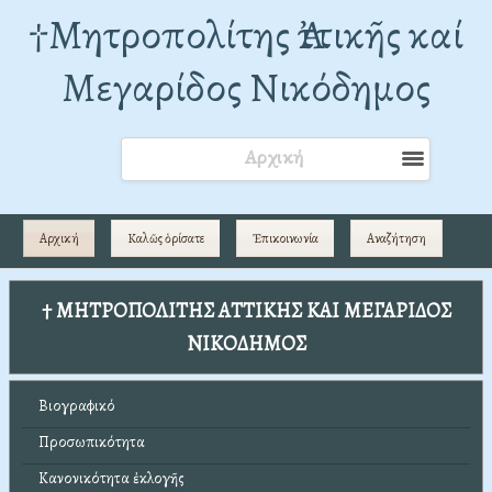
†Mητροπολίτης Ἀττικῆς καί
Μεγαρίδος Νικόδημος
Αρχική
Αρχική
Καλῶς ὁρίσατε
Ἐπικοινωνία
Αναζήτηση
† ΜΗΤΡΟΠΟΛΙΤΗΣ ΑΤΤΙΚΗΣ ΚΑΙ ΜΕΓΑΡΙΔΟΣ
ΝΙΚΟΔΗΜΟΣ
Βιογραφικό
Προσωπικότητα
Κανονικότητα ἐκλογῆς