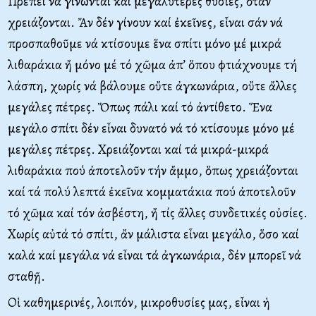
Πρέπει νά γίνωνται καί μεγαλύτερες θυσίες, ὅταν
χρειάζονται. Ἄν δέν γίνουν καί ἐκεῖνες, εἶναι σάν νά
προσπαθοῦμε νά κτίσουμε ἕνα σπίτι μόνο μέ μικρά
λιθαράκια ἤ μόνο μέ τό χῶμα ἀπ’ ὅπου φτιάχνουμε τή
λάσπη, χωρίς νά βάλουμε οὔτε ἀγκωνάρια, οὔτε ἄλλες
μεγάλες πέτρες. Ὅπως πάλι καί τό ἀντίθετο. Ἕνα
μεγάλο σπίτι δέν εἶναι δυνατό νά τό κτίσουμε μόνο μέ
μεγάλες πέτρες. Χρειάζονται καί τά μικρά-μικρά
λιθαράκια πού ἀποτελοῦν τήν ἄμμο, ὅπως χρειάζονται
καί τά πολύ λεπτά ἐκεῖνα κομματάκια πού ἀποτελοῦν
τό χῶμα καί τόν ἀσβέστη, ἤ τίς ἄλλες συνδετικές οὐσίες.
Χωρίς αὐτά τό σπίτι, ἄν μάλιστα εἶναι μεγάλο, ὅσο καί
καλά καί μεγάλα νά εἶναι τά ἀγκωνάρια, δέν μπορεῖ νά
σταθῇ.
Οἱ καθημερινές, λοιπόν, μικροθυσίες μας, εἶναι ἡ