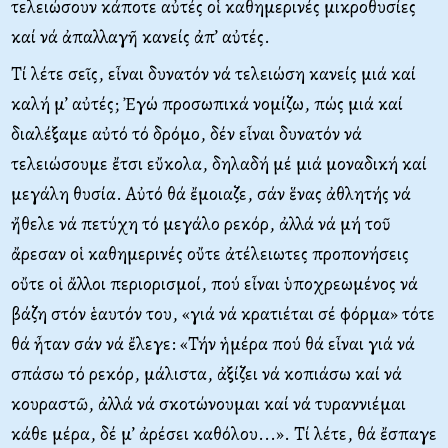
τελειώσουν κάποτε αὐτές οἱ καθημερινές μικροθυσίες
καί νά ἀπαλλαγῆ κανείς ἀπ’ αὐτές.
Τί λέτε σεῖς, εἶναι δυνατόν νά τελειώση κανείς μιά καί
καλή μ’ αὐτές; Ἐγώ προσωπικά νομίζω, πώς μιά καί
διαλέξαμε αὐτό τό δρόμο, δέν εἶναι δυνατόν νά
τελειώσουμε ἔτσι εὔκολα, δηλαδή μέ μιά μοναδική καί
μεγάλη θυσία. Αὐτό θά ἔμοιαζε, σάν ἕνας ἀθλητής νά
ἤθελε νά πετύχη τό μεγάλο ρεκόρ, ἀλλά νά μή τοῦ
ἄρεσαν οἱ καθημερινές οὔτε ἀτέλειωτες προπονήσεις
οὔτε οἱ ἄλλοι περιορισμοί, πού εἶναι ὑποχρεωμένος νά
βάζη στόν ἑαυτόν του, «γιά νά κρατιέται σέ φόρμα» τότε
θά ἦταν σάν νά ἔλεγε: «Τήν ἡμέρα πού θά εἶναι γιά νά
σπάσω τό ρεκόρ, μάλιστα, ἀξίζει νά κοπιάσω καί νά
κουραστῶ, ἀλλά νά σκοτώνουμαι καί νά τυραννιέμαι
κάθε μέρα, δέ μ’ ἀρέσει καθόλου...». Τί λέτε, θά ἔσπαγε