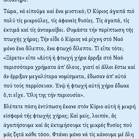
Τώρα, νά εἰποῦμε καί ἕνα μυστικό; Ὁ Κύριος ἀγαπᾶ πιό
πολύ τίς μικροῦλες, τίς ἀφανεῖς θυσίες. Τίς ἀγαπᾶ, τίς
ἐκτιμᾶ καί τίς ἀνταμοίβει. Θυμᾶστε τήν περίπτωση τῆς
πτωχῆς χήρας; Τήν εἶδε ὁ Κύριος νά ρίχνη στό Ναό
μόνο ἕνα δίλεπτο, ἕνα φτωχό δίλεπτο. Τί εἶπε τότε;
«Ξέρετε» εἶπε «Αὐτή ἡ φτωχή χήρα ἔρριξε στό Ναό
περισσότερα χρήματα ἀπ’ ὅλους, γιατί οἱ ἄλλοι ἔστω καί
ἄν ἔρριξαν μεγαλύτερα νομίσματα, ἔδωσαν ἀπ’ αὐτά
πού τούς περρίσευαν. Ἐνῷ ἡ φτωχή αὐτή χήρα ἔδωκε
ὅ,τι εἶχε. Ὅλη της τήν περιουσία».
Βλέπετε πόση ἐντύπωση ἔκανε στόν Κύριο αὐτή ἡ μικρή
εἰσφορά τῆς φτωχῆς χήρας; Καί μείς, λοιπόν, ἄς
ἀγαπήσουμε καί ἄς ἐκτιμήσουμε τίς μικρές θυσίες πού
μᾶς ζητᾶ κάθε τόσο. Φτάνει μόνο νά τίς κάνουμε μέ ὅλη