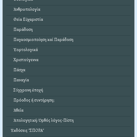
Ἀνθρωπολογία
Θεία Εὐχαριστία
Παράδοση
Παγκοσμιοποίηση καί Παράδοση
Ἑορτολογικά
Χριστούγεννα
Πάσχα
Παναγία
Σύγχρονη ἐποχή
Πρόοδος ἤ συντήρηση;
Ἀθεΐα
Ἀπολογητική: Ὀρθός λόγος-Πίστη
Ἐκδόσεις "ΣΠΟΡΑ"