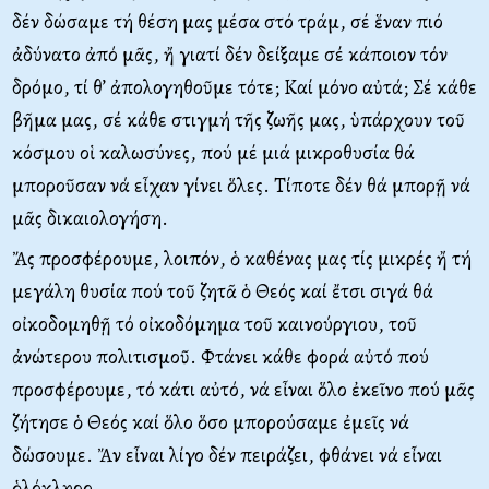
δέν δώσαμε τή θέση μας μέσα στό τράμ, σέ ἕναν πιό
ἀδύνατο ἀπό μᾶς, ἤ γιατί δέν δείξαμε σέ κάποιον τόν
δρόμο, τί θ’ ἀπολογηθοῦμε τότε; Καί μόνο αὐτά; Σέ κάθε
βῆμα μας, σέ κάθε στιγμή τῆς ζωῆς μας, ὑπάρχουν τοῦ
κόσμου οἱ καλωσύνες, πού μέ μιά μικροθυσία θά
μποροῦσαν νά εἶχαν γίνει ὅλες. Τίποτε δέν θά μπορῇ νά
μᾶς δικαιολογήση.
Ἄς προσφέρουμε, λοιπόν, ὁ καθένας μας τίς μικρές ἤ τή
μεγάλη θυσία πού τοῦ ζητᾶ ὁ Θεός καί ἔτσι σιγά θά
οἰκοδομηθῇ τό οἰκοδόμημα τοῦ καινούργιου, τοῦ
ἀνώτερου πολιτισμοῦ. Φτάνει κάθε φορά αὐτό πού
προσφέρουμε, τό κάτι αὐτό, νά εἶναι ὅλο ἐκεῖνο πού μᾶς
ζήτησε ὁ Θεός καί ὅλο ὅσο μπορούσαμε ἐμεῖς νά
δώσουμε. Ἄν εἶναι λίγο δέν πειράζει, φθάνει νά εἶναι
ὁλόκληρο.