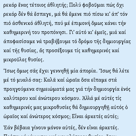
ρεκόρ ἕνας τέτοιος ἀθλητής; Πολύ φοβοῦμαι πώς ὄχι
ρεκόρ δέν θά ἔσπαγε, μά θά ἔμενε πιό πίσω κι’ ἀπ’ τόν
πιό ἀσθενικό ἀθλητή, πού μέ ἐπιμονή ὅμως κάνει τήν
καθημερινή του προπόνησι. Γι’ αὐτό κι’ ἐμεῖς, μιά καί
ἀποφασίσαμε νά τραβήξουμε τό δρόμο τῆς δημιουργίας
καί τῆς θυσίας, ἄς προσέξουμε τίς καθημερινές καί
μικροῦλες θυσίες.
Ἴσως ὅμως σᾶς ἔχει γεννηθῇ μία ἀπορία. Ἴσως θά λέτε
μέ τό μυαλό σας: Καλᾶ καί ὡραῖα ὅσα εἴπαμε στά
προηγούμενα σημειώματά μας γιά τήν δημιουργία ἑνός
καλύτερου καί ἀνώτερου κόσμου. Ἀλλά μέ αὐτές τίς
καθημερινές μας μικροθυσίες θά δημιουργηθῇ αὐτός ὁ
ὡραῖος καί ἀνώτερος κόσμος; Εἶναι ἀρκετές αὐτές;
Ἐάν βέβαια γίνουν μόνον αὐτές, δέν εἶναι ἀρκετές.