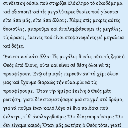
συνδετική οὐσία πού στηρίζει ὁλόκληρο τό οἰκοδόμημα
καί ἀξιοποιεῖ καί τίς μεγαλύτερες θυσίες πού γίνονται
εἴτε ἀπό μᾶς, εἴτε ἀπό ἄλλους. Χάρις στίς μικρές αὐτές
θυσιοῦλες, μποροῦμε καί ἀπολαμβάνουμε τίς μεγάλες,
τίς ὡραῖες, ἐκεῖνες πού εἶναι στεφανωμένες μέ μεγαλεῑα
καί δόξες.
Ἔπειτα καί κάτι ἄλλο: Τίς μεγάλες θυσίες οὔτε τίς ζητᾶ ὁ
Θεός ἀπό ὅλους, οὔτε καί εἶναι σέ θέση ὅλοι νά τίς
προσφέρουν. Ἐνῷ οἱ μικρές περνοῦν ἀπ’ τό χέρι ὅλων
μας καί ἔχουμε διαρκῶς τήν εὐκαιρία νά τίς
προσφέρουμε. Ὅταν τήν ἡμέρα ἐκείνη ὁ Θεός μᾶς
ρωτήση, γιατί δέν σταματήσαμε μιά στιγμή στό δρόμο,
γιά νά ποῦμε ἕναν καλό λόγο σέ ἕνα παιδάκι πού
ἔκλαιγε, τί θ’ ἀπολογηθοῦμε; Ὅτι δέν μπορούσαμε; Ὅτι
δέν εἴχαμε καιρό; Ὅταν μᾶς ρωτήση ὁ Θεός τότε, γιατί