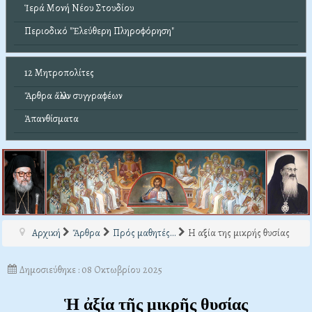
Ἱερά Μονή Νέου Στουδίου
Περιοδικό "Ἐλεύθερη Πληροφόρηση"
12 Μητροπολίτες
Ἄρθρα ἄλλων συγγραφέων
Ἀπανθίσματα
Αρχική
Ἄρθρα
Πρός μαθητές...
Η αξία της μικρής θυσίας
Δημοσιεύθηκε : 08 Οκτωβρίου 2025
Ἡ ἀξία τῆς μικρῆς θυσίας