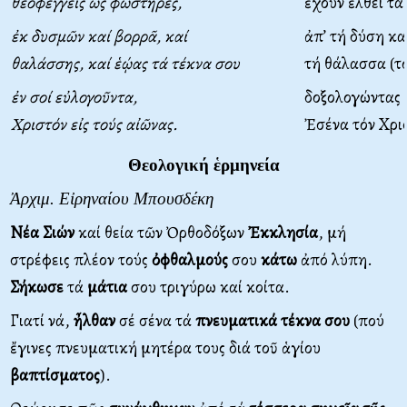
θεοφεγγεῖς ὡς φωστῆρες,
ἔχουν ἔλθει τά
ἐκ δυσμῶν καί βορρᾶ, καί
ἀπ’ τή δύση κα
θαλάσσης, καί ἑῴας τά τέκνα σου
τή θάλασσα (τό
ἐν σοί εὐλογοῦντα,
δοξολογώντας 
Χριστόν εἰς τούς αἰῶνας.
Ἐσένα τόν Χρισ
Θεολογική ἑρμηνεία
Ἀρχιμ. Εἰρηναίου Μπουσδέκη
Νέα Σιών
καί θεία τῶν Ὀρθοδόξων
Ἐκκλησία
, μή
στρέφεις πλέον τούς
ὀφθαλμούς
σου
κάτω
ἀπό λύπη.
Σήκωσε
τά
μάτια
σου τριγύρω καί κοίτα.
Γιατί νά,
ἦλθαν
σέ σένα τά
πνευματικά τέκνα σου
(πού
ἔγινες πνευματική μητέρα τους διά τοῦ ἁγίου
βαπτίσματος
).