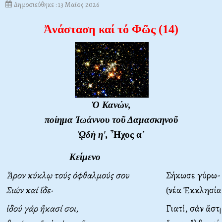
Δημοσιεύθηκε : 13 Μαϊος 2026
Ἀνάσταση καί τό Φῶς (14)
Ὁ Κανών,
ποίημα Ἰωάννου τοῦ Δαμασκηνοῦ
ᾨδὴ η',
Ἦχος α΄
Κείμενο
Ἆρον κύκλῳ τούς ὀφθαλμούς σου
Σήκωσε γύρω-
Σιών καί ἴδε·
(νέα Ἐκκλησία 
ἰδού γάρ ἥκασί σοι,
Γιατί, σάν ἄστ