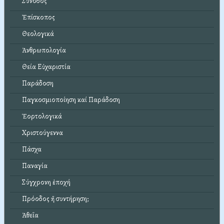
Σύνοδος
Ἐπίσκοπος
Θεολογικά
Ἀνθρωπολογία
Θεία Εὐχαριστία
Παράδοση
Παγκοσμιοποίηση καί Παράδοση
Ἑορτολογικά
Χριστούγεννα
Πάσχα
Παναγία
Σύγχρονη ἐποχή
Πρόοδος ἤ συντήρηση;
Ἀθεΐα