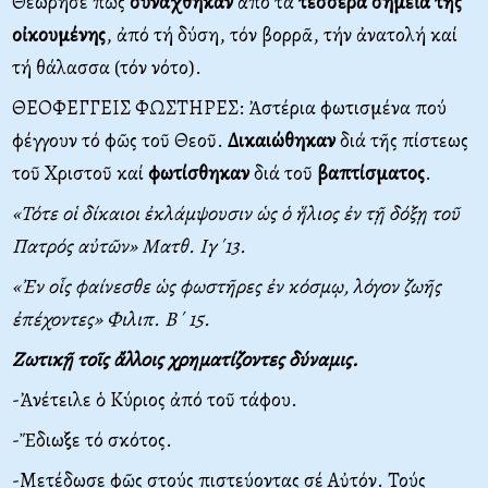
Θεώρησε πῶς
συνάχθηκαν
ἀπό τά
τέσσερα σημεῖα τῆς
οἰκουμένης
, ἀπό τή δύση, τόν βορρᾶ, τήν ἀνατολή καί
τή θάλασσα (τόν νότο).
ΘΕΟΦΕΓΓΕΙΣ ΦΩΣΤΗΡΕΣ: Ἀστέρια φωτισμένα πού
φέγγουν τό φῶς τοῦ Θεοῦ.
Δικαιώθηκαν
διά τῆς πίστεως
τοῦ Χριστοῦ καί
φωτίσθηκαν
διά τοῦ
βαπτίσματος
.
«Τότε οἱ δίκαιοι ἐκλάμψουσιν ὡς ὁ ἥλιος ἐν τῇ δόξῃ τοῦ
Πατρός αὐτῶν» Ματθ. Ιγ΄13.
«Ἐν οἷς φαίνεσθε ὡς φωστῆρες ἐν κόσμῳ, λόγον ζωῆς
ἐπέχοντες» Φιλιπ. Β΄ 15.
Ζωτικῇ τοῖς ἄλλοις χρηματίζοντες δύναμις.
-Ἀνέτειλε ὁ Κύριος ἀπό τοῦ τάφου.
-Ἔδιωξε τό σκότος.
-Μετέδωσε φῶς στούς πιστεύοντας σέ Αὐτόν. Τούς