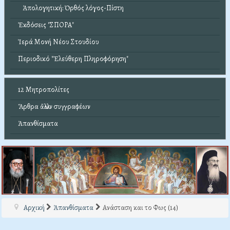
Ἀπολογητική: Ὀρθός λόγος-Πίστη
Ἐκδόσεις "ΣΠΟΡΑ"
Ἱερά Μονή Νέου Στουδίου
Περιοδικό "Ἐλεύθερη Πληροφόρηση"
12 Μητροπολίτες
Ἄρθρα ἄλλων συγγραφέων
Ἀπανθίσματα
Αρχική
Ἀπανθίσματα
Ανάσταση και το Φως (14)