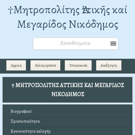
†Mητροπολίτης Ἀττικῆς καί
Μεγαρίδος Νικόδημος
Ἀπανθίσματα
Αρχική
Καλῶς ὁρίσατε
Ἐπικοινωνία
Αναζήτηση
† ΜΗΤΡΟΠΟΛΙΤΗΣ ΑΤΤΙΚΗΣ ΚΑΙ ΜΕΓΑΡΙΔΟΣ
ΝΙΚΟΔΗΜΟΣ
Βιογραφικό
Προσωπικότητα
Κανονικότητα ἐκλογῆς