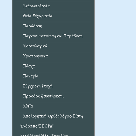
Ἀνθρωπολογία
Θεία Εὐχαριστία
Παράδοση
Παγκοσμιοποίηση καί Παράδοση
Ἑορτολογικά
Χριστούγεννα
Πάσχα
Παναγία
Σύγχρονη ἐποχή
Πρόοδος ἤ συντήρηση;
Ἀθεΐα
Ἀπολογητική: Ὀρθός λόγος-Πίστη
Ἐκδόσεις "ΣΠΟΡΑ"