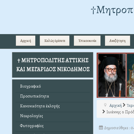
†Mητροπο
Αρχική
Καλῶς ὁρίσατε
Ἐπικοινωνία
Αναζήτηση
† ΜΗΤΡΟΠΟΛΙΤΗΣ ΑΤΤΙΚΗΣ
ΚΑΙ ΜΕΓΑΡΙΔΟΣ ΝΙΚΟΔΗΜΟΣ
Βιογραφικό
Προσωπικότητα
Αρχική
Ἱερ
Κανονικότητα ἐκλογῆς
Ιωάννης ο Πρόδ
Νεκρολογίες
Φωτογραφίες
Δημοσιεύθηκε : 