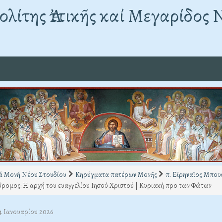
λίτης Ἀττικῆς καί Μεγαρίδος 
ά Μονή Νέου Στουδίου
Κηρύγματα πατέρων Μονῆς
π. Εἰρηναῖος Μπο
ρομος: Η αρχή του ευαγγελίου Ιησού Χριστού | Κυριακή προ των Φώτων
04 Ιανουαρίου 2026