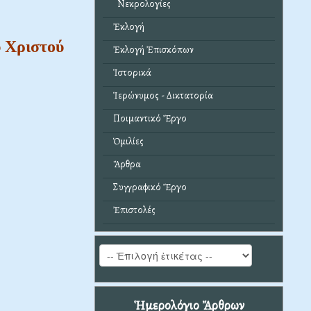
Νεκρολογίες
Ἐκλογή
ύ Χριστού
Ἐκλογή Ἐπισκόπων
Ἱστορικά
Ἱερώνυμος - Δικτατορία
Ποιμαντικό Ἔργο
Ὁμιλίες
Ἄρθρα
Συγγραφικό Ἔργο
Ἐπιστολές
Ἡμερολόγιο Ἄρθρων