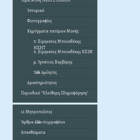
Ἱερά Μονή Νέου Στουδίου
Ἱστορικό
Φωτογραφίες
Κηρύγματα πατέρων Μονῆς
π. Εἰρηναῖος Μπουσδέκης
ΗΧΗΤ
π. Εἰρηναῖος Μπουσδέκης ΚΕΙΜ
μ. Ἰγνάτιος Βερβέρης
Ἄλλοι ὁμιλητές
Δραστηριότητες
Περιοδικό "Ἐλεύθερη Πληροφόρηση"
12 Μητροπολίτες
Ἄρθρα ἄλλων συγγραφέων
Ἀπανθίσματα