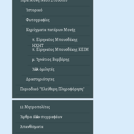
Ἱερά Μονή Νέου Στουδίου
Ἱστορικό
Φωτογραφίες
Κηρύγματα πατέρων Μονῆς
π. Εἰρηναῖος Μπουσδέκης
ΗΧΗΤ
π. Εἰρηναῖος Μπουσδέκης ΚΕΙΜ
μ. Ἰγνάτιος Βερβέρης
Ἄλλοι ὁμιλητές
Δραστηριότητες
Περιοδικό "Ἐλεύθερη Πληροφόρηση"
12 Μητροπολίτες
Ἄρθρα ἄλλων συγγραφέων
Ἀπανθίσματα