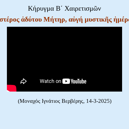
Κήρυγμα Β΄ Χαιρετισμῶν
στέρος ἀδύτου Μήτηρ, αὐγή μυστικῆς ἡμέρ
(Μοναχός Ιγνάτιος Βερβέρης, 14-3-2025)