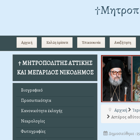
†Mητροπο
Αρχική
Καλῶς ὁρίσατε
Ἐπικοινωνία
Αναζήτηση
† ΜΗΤΡΟΠΟΛΙΤΗΣ ΑΤΤΙΚΗΣ
ΚΑΙ ΜΕΓΑΡΙΔΟΣ ΝΙΚΟΔΗΜΟΣ
Βιογραφικό
Προσωπικότητα
Αρχική
Ἱερ
Κανονικότητα ἐκλογῆς
Αστέρος αδύτου
Νεκρολογίες
Φωτογραφίες
Δημοσιεύθηκε : 1