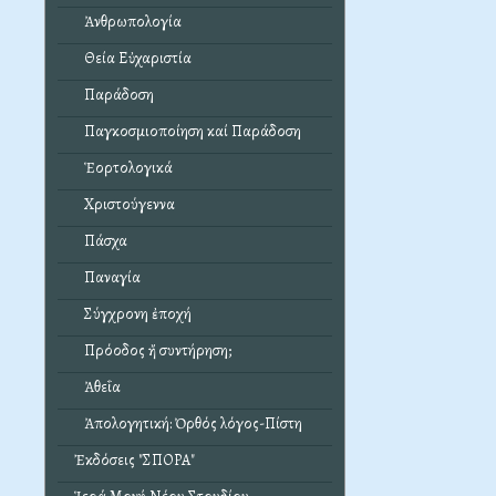
Ἀνθρωπολογία
Θεία Εὐχαριστία
Παράδοση
Παγκοσμιοποίηση καί Παράδοση
Ἑορτολογικά
Χριστούγεννα
Πάσχα
Παναγία
Σύγχρονη ἐποχή
Πρόοδος ἤ συντήρηση;
Ἀθεΐα
Ἀπολογητική: Ὀρθός λόγος-Πίστη
Ἐκδόσεις "ΣΠΟΡΑ"