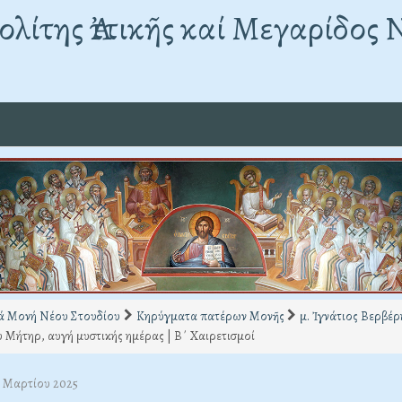
λίτης Ἀττικῆς καί Μεγαρίδος 
ά Μονή Νέου Στουδίου
Κηρύγματα πατέρων Μονῆς
μ. Ἰγνάτιος Βερβέρ
 Μήτηρ, αυγή μυστικής ημέρας | Β΄ Χαιρετισμοί
5 Μαρτίου 2025