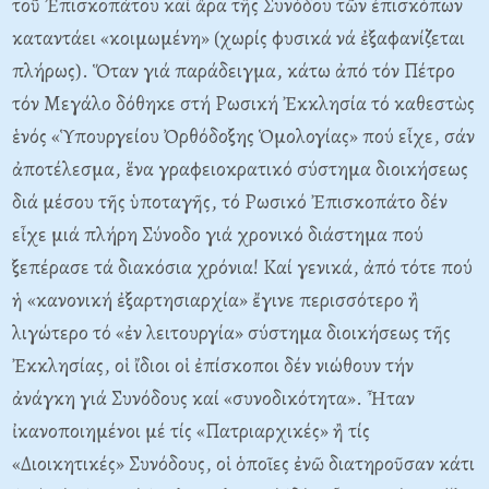
τοῦ Ἐπισκοπάτου καί ἄρα τῆς Συνόδου τῶν ἐπισκόπων
καταντάει «κοιμωμένη» (χωρίς φυσικά νά ἐξαφανίζεται
πλήρως). Ὅταν γιά παράδειγμα, κάτω ἀπό τόν Πέτρο
τόν Μεγάλο δόθηκε στή Ρωσική Ἐκκλησία τό καθεστὼς
ἑνός «Ὑπουργείου Ὀρθόδοξης Ὁμολογίας» πού εἶχε, σάν
ἀποτέλεσμα, ἕνα γραφειοκρατικό σύστημα διοικήσεως
διά μέσου τῆς ὑποταγῆς, τό Ρωσικό Ἐπισκοπάτο δέν
εἶχε μιά πλήρη Σύνοδο γιά χρονικό διάστημα πού
ξεπέρασε τά διακόσια χρόνια! Καί γενικά, ἀπό τότε πού
ἡ «κανονική ἐξαρτησιαρχία» ἔγινε περισσότερο ἢ
λιγώτερο τό «ἐν λειτουργία» σύστημα διοικήσεως τῆς
Ἐκκλησίας, οἱ ἴδιοι οἱ ἐπίσκοποι δέν νιώθουν τήν
ἀνάγκη γιά Συνόδους καί «συνοδικότητα». Ἦταν
ἰκανοποιημένοι μέ τίς «Πατριαρχικές» ἢ τίς
«Διοικητικές» Συνόδους, οἱ ὁποῖες ἐνῶ διατηροῦσαν κάτι