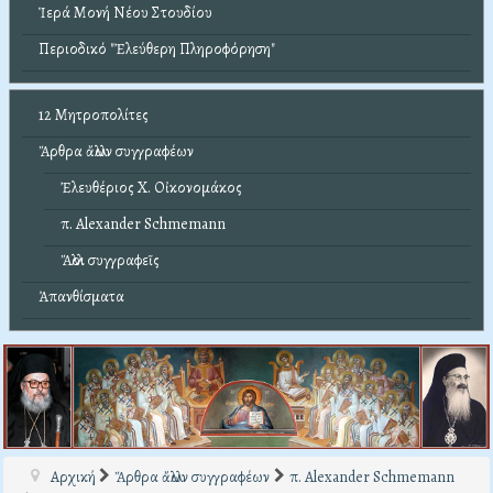
Ἱερά Μονή Νέου Στουδίου
Περιοδικό "Ἐλεύθερη Πληροφόρηση"
12 Μητροπολίτες
Ἄρθρα ἄλλων συγγραφέων
Ἐλευθέριος Χ. Οἰκονομάκος
π. Alexander Schmemann
Ἄλλοι συγγραφεῖς
Ἀπανθίσματα
Αρχική
Ἄρθρα ἄλλων συγγραφέων
π. Alexander Schmemann