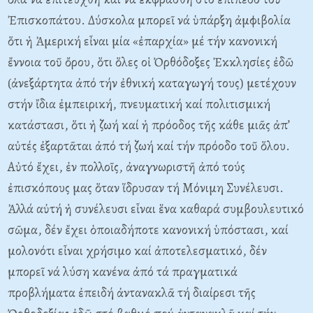
Ἐπισκοπάτου. Δύσκολα μπορεῖ νά ὑπάρξη ἀμφιβολία
ὅτι ἡ Ἀμερική εἶναι μία «ἐπαρχία» μέ τήν κανονική
ἔννοια τοῦ ὄρου, ὅτι ὅλες οἱ Ὀρθόδοξες Ἐκκλησίες ἐδῶ
(ἀνεξάρτητα ἀπό τήν ἐθνική καταγωγή τους) μετέχουν
στήν ἴδια ἐμπειρική, πνευματική καί πολιτισμική
κατάστασι, ὅτι ἡ ζωή καί ἡ πρόοδος τῆς κάθε μιᾶς ἀπ’
αὐτές ἐξαρτᾶται ἀπό τή ζωή καί τήν πρόοδο τοῦ ὅλου.
Αὐτό ἔχει, ἐν πολλοῖς, ἀναγνωριστῆ ἀπό τούς
ἐπισκόπους μας ὅταν ἵδρυσαν τή Μόνιμη Συνέλευσι.
Ἀλλά αὐτή ἡ συνέλευσι εἶναι ἕνα καθαρά συμβουλευτικό
σῶμα, δέν ἔχει ὁποιαδήποτε κανονική ὑπόστασι, καί
μολονότι εἶναι χρήσιμο καί ἀποτελεσματικό, δέν
μπορεῖ νά λύση κανένα ἀπό τά πραγματικά
προβλήματα ἐπειδή ἀντανακλᾶ τή διαίρεσι τῆς