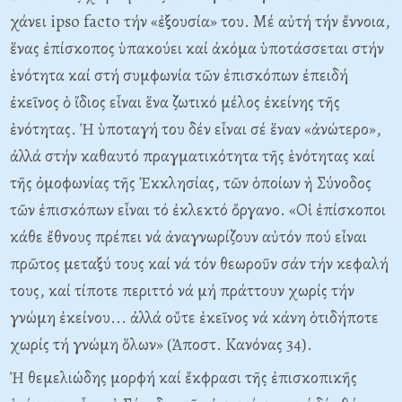
χάνει ipso facto τήν «ἐξουσία» του. Μέ αὐτή τήν ἔννοια,
ἕνας ἐπίσκοπος ὑπακούει καί ἀκόμα ὑποτάσσεται στήν
ἑνότητα καί στή συμφωνία τῶν ἐπισκόπων ἐπειδή
ἐκεῖνος ὁ ἴδιος εἶναι ἕνα ζωτικό μέλος ἐκείνης τῆς
ἑνότητας. Ἡ ὑποταγή του δέν εἶναι σέ ἕναν «ἀνώτερο»,
ἀλλά στήν καθαυτό πραγματικότητα τῆς ἑνότητας καί
τῆς ὀμοφωνίας τῆς Ἐκκλησίας, τῶν ὁποίων ἡ Σύνοδος
τῶν ἐπισκόπων εἶναι τό ἐκλεκτό ὄργανο. «Οἱ ἐπίσκοποι
κάθε ἔθνους πρέπει νά ἀναγνωρίζουν αὐτόν πού εἶναι
πρῶτος μεταξύ τους καί νά τόν θεωροῦν σάν τήν κεφαλή
τους, καί τίποτε περιττό νά μή πράττουν χωρίς τήν
γνώμη ἐκείνου... ἀλλά οὔτε ἐκεῖνος νά κάνη ὁτιδήποτε
χωρίς τή γνώμη ὅλων» (Ἀποστ. Κανόνας 34).
Ἡ θεμελιώδης μορφή καί ἔκφρασι τῆς ἐπισκοπικῆς