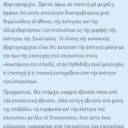
ἐξαρτησιαρχία. Πρέπει ὅμως νά τονιστή μέ μεγάλη
ἔμφασι ὅτι αὐτές ἀποτελοῦν διαστρεβλώσεις μιᾶς
θεμελιώδους ἀλήθειας: τῆς ἑνότητας καί τῆς
ἀλληλεξαρτήσεως τῶν ἐπισκόπων ὡς τῆς μορφῆς τῆς
ἑνότητας τῆς Ἐκκλησίας. Ἡ πλάνη τῆς κανονικῆς
ἐξαρτησιαρχίας εἶναι ὅτι κατανοεῖ τήν ἑνότητα μόνον μέ
τόν ὅρο τῆς ὑποταγῆς (τοῦ ἐπισκόπου στούς
«ἀνωτέρους»του ἐπειδή, στήν Ὀρθόδοξη ἐκκλησιολογία,
ἡ ὑποταγή ἢ ἡ ὑπακοή ἐκπηγάζουν ἀπό τήν ἑνότητα
τῶν ἐπισκόπων.
Πραγματικά, δέν ὑπάρχει καμμιά ἐξουσία πάνω ἀπό
τήν ἐπισκοπική ἐξουσία, ἀλλά αὐτή ἡ ἐξουσία ἀπό μόνη
της ἐπιβάλλει τή συμφωνία καί τήν ἑνότητα τοῦ
ἐπισκόπου μέ ὅλο τό Ἐπισκοπάτο, ἔτσι ὥστε ἕνας
ἐπίσκοπος χωρισμένος ἀπό τήν ἑνότητα τῶν ἐπισκόπων