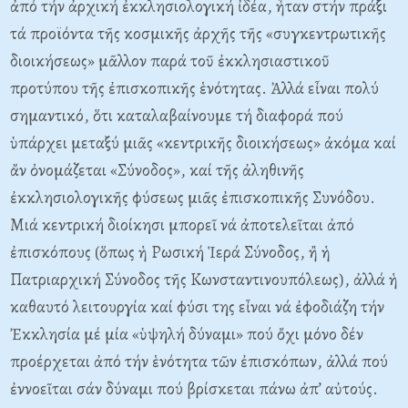
ἀπό τήν ἀρχική ἐκκλησιολογική ἰδέα, ἦταν στήν πράξι
τά προϊόντα τῆς κοσμικῆς ἀρχῆς τῆς «συγκεντρωτικῆς
διοικήσεως» μᾶλλον παρά τοῦ ἐκκλησιαστικοῦ
προτύπου τῆς ἐπισκοπικῆς ἑνότητας. Ἀλλά εἶναι πολύ
σημαντικό, ὅτι καταλαβαίνουμε τή διαφορά πού
ὑπάρχει μεταξύ μιᾶς «κεντρικῆς διοικήσεως» ἀκόμα καί
ἄν ὀνομάζεται «Σύνοδος», καί τῆς ἀληθινῆς
ἐκκλησιολογικῆς φύσεως μιᾶς ἐπισκοπικῆς Συνόδου.
Μιά κεντρική διοίκησι μπορεῖ νά ἀποτελεῖται ἀπό
ἐπισκόπους (ὅπως ἡ Ρωσική Ἱερά Σύνοδος, ἢ ἡ
Πατριαρχική Σύνοδος τῆς Κωνσταντινουπόλεως), ἀλλά ἡ
καθαυτό λειτουργία καί φύσι της εἶναι νά ἐφοδιάζη τήν
Ἐκκλησία μέ μία «ὑψηλή δύναμι» πού ὄχι μόνο δέν
προέρχεται ἀπό τήν ἑνότητα τῶν ἐπισκόπων, ἀλλά πού
ἐννοεῖται σάν δύναμι πού βρίσκεται πάνω ἀπ’ αὐτούς.