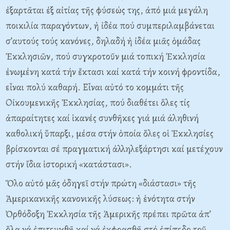
ἐξαρτᾶται ἐξ αἰτίας τῆς φύσεώς της, ἀπό μιά μεγάλη
ποικιλία παραγόντων, ἡ ἰδέα πού συμπεριλαμβάνεται
σ’αυτούς τούς κανόνες, δηλαδή ἡ ἰδέα μιᾶς ὁμάδας
Ἐκκλησιῶν, πού συγκροτοῦν μιά τοπική Ἐκκλησία
ἐνωμένη κατά τήν ἔκτασι καί κατά τήν κοινή φροντίδα,
εἶναι πολύ καθαρή. Εἶναι αὐτό το κομμάτι τῆς
Οἰκουμενικῆς Ἐκκλησίας, πού διαθέτει ὅλες τίς
ἀπαραίτητες καί ἱκανές συνθῆκες γιά μιά ἀληθινή
καθολική ὕπαρξι, μέσα στήν ὁποία ὅλες οἱ Ἐκκλησίες
βρίσκονται σέ πραγματική ἀλληλεξάρτησι καί μετέχουν
στήν ἴδια ἱστορική «κατάστασι».
Ὅλο αὐτό μᾶς ὀδηγεῖ στήν πρώτη «διάστασι» τῆς
Ἀμερικανικῆς κανονικῆς λύσεως: ἡ ἑνότητα στήν
Ὀρθόδοξη Ἐκκλησία τῆς Ἀμερικῆς πρέπει πρῶτα ἀπ’
ὅλα νά ἐπιτευχθῆ καί νά ἐκφρασθῆ στό ἐπίπεδο τοῦ