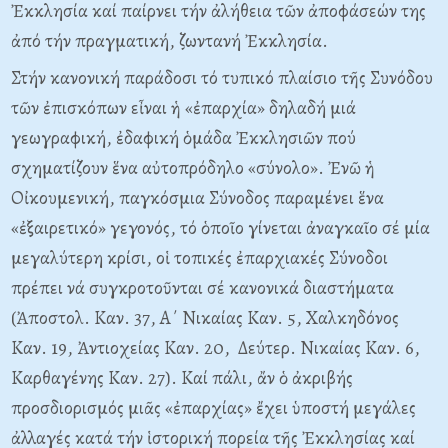
Ἐκκλησία καί παίρνει τήν ἀλήθεια τῶν ἀποφάσεών της
ἀπό τήν πραγματική, ζωντανή Ἐκκλησία.
Στήν κανονική παράδοσι τό τυπικό πλαίσιο τῆς Συνόδου
τῶν ἐπισκόπων εἶναι ἡ «ἐπαρχία» δηλαδή μιά
γεωγραφική, ἐδαφική ὁμάδα Ἐκκλησιῶν πού
σχηματίζουν ἕνα αὐτοπρόδηλο «σύνολο». Ἐνῶ ἡ
Οἰκουμενική, παγκόσμια Σύνοδος παραμένει ἕνα
«ἐξαιρετικό» γεγονός, τό ὁποῖο γίνεται ἀναγκαῖο σέ μία
μεγαλύτερη κρίσι, οἱ τοπικές ἐπαρχιακές Σύνοδοι
πρέπει νά συγκροτοῦνται σέ κανονικά διαστήματα
(Ἀποστολ. Καν. 37, Α΄ Νικαίας Καν. 5, Χαλκηδόνος
Καν. 19, Ἀντιοχείας Καν. 20, Δεύτερ. Νικαίας Καν. 6,
Καρθαγένης Καν. 27). Καί πάλι, ἄν ὁ ἀκριβής
προσδιορισμός μιᾶς «ἐπαρχίας» ἔχει ὑποστή μεγάλες
ἀλλαγές κατά τήν ἱστορική πορεία τῆς Ἐκκλησίας καί