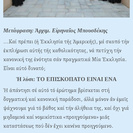
Μετάφραση: Ἀρχιμ. Εἰρηναῖος Μπουσδέκης
...Καί πρέπει (ἡ Ἐκκλησία τῆς Ἀμερικῆς), μέ σκοπό τήν
ἐκπλήρωσι αὐτῆς τῆς καθολικότητας, νά πετύχη τήν
κανονική της ἑνότητα σάν πραγματικά Μία Ἐκκλησία.
Εἶναι αὐτό δυνατό;
Ἡ λύσι: ΤΟ ΕΠΙΣΚΟΠΑΤΟ ΕΙΝΑΙ ΕΝΑ
Ἡ ἀπάντησι σέ αὐτό τό ἐρώτημα βρίσκεται στή
δογματική καί κανονική παράδοσι, ἀλλά μόνον ἄν ἐμεῖς
ψάχνουμε γιά τό βάθος καί τήν ἀλήθεια της, καί ὄχι γιά
μηδαμινά καί νομικίστικα «προηγούμενα» μιᾶς
καταστάσεως πού δέν ἔχει κανένα προηγούμενο.