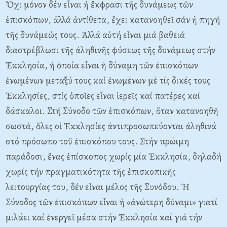
Ὄχι μόνον δέν εἶναι ἡ ἔκφρασι τῆς δυνάμεως τῶν
ἐπισκόπων, ἀλλά ἀντίθετα, ἔχει κατανοηθεῖ σάν ἡ πηγή
τῆς δυνάμεώς τους. Ἀλλά αὐτή εἶναι μιά βαθειά
διαστρέβλωσι τῆς ἀληθινῆς φύσεως τῆς δυνάμεως στήν
Ἐκκλησία, ἡ ὁποία εἶναι ἡ δύναμη τῶν ἐπισκόπων
ἐνωμένων μεταξύ τους καί ἐνωμένων μέ τίς δικές τους
Ἐκκλησίες, στίς ὁποῖες εἶναι ἱερεῖς καί πατέρες καί
δάσκαλοι. Στή Σύνοδο τῶν ἐπισκόπων, ὅταν κατανοηθῆ
σωστά, ὅλες οἱ Ἐκκλησίες ἀντιπροσωπεύονται ἀληθινά
στό πρόσωπο τοῦ ἐπισκόπου τους. Στήν πρώιμη
παράδοσι, ἕνας ἐπίσκοπος χωρίς μία Ἐκκλησία, δηλαδή
χωρίς τήν πραγματικότητα τῆς ἐπισκοπικῆς
λειτουργίας του, δέν εἶναι μέλος τῆς Συνόδου. Ἡ
Σύνοδος τῶν ἐπισκόπων εἶναι ἡ «ἀνώτερη δύναμι» γιατί
μιλάει καί ἐνεργεῖ μέσα στήν Ἐκκλησία καί γιά τήν