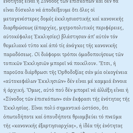
ἑνότητας εἶναι ἡ Σύνοδος τῶν ἐπισκόπων καί δέν θά
εἶναι δύσκολο νά ἀποδείξουμε ὅτι ὅλες οἱ
μεταγενέστερες δομές ἐκκλησιαστικῆς καί κανονικῆς
διαρθρώσεως (ἐπαρχίες, μητροπολιτικές περιφέρειες,
αὐτοκέφαλες Ἐκκλησίες) βλάστησαν ἀπ’ αὐτόν τόν
θεμελιακό τύπο καί ἀπό τίς ἀνάγκες τῆς κανονικῆς
παραδόσεως. Οἱ διάφοροι τρόποι ὀμαδοποιήσεως τῶν
τοπικῶν Ἐκκλησιῶν μπορεῖ νά ποικίλουν. Ἔτσι, ἡ
παροῦσα διάρθρωσι τῆς Ὀρθοδοξίας σάν μία οἰκογένεια
«αὐτοκεφάλων Ἐκκλησιῶν» δέν εἶναι μέ καμμιά ἔννοια
ἡ ἀρχική. Ὅμως, αὐτό πού δέν μπορεῖ νά ἀλλάξη εἶναι ἡ
«Σύνοδος τῶν ἐπισκόπων» σάν ἔκφρασι τῆς ἑνότητας τῆς
Ἐκκλησίας. Εἶναι πολύ σημαντικό ὡστόσο, ὅτι
ὀπωτεδήποτε καί ὁπουδήποτε θριαμβεύει τό πνεῦμα
τῆς «κανονικῆς ἐξαρτησιαρχίας», ἡ ἰδέα τῆς ἑνότητας