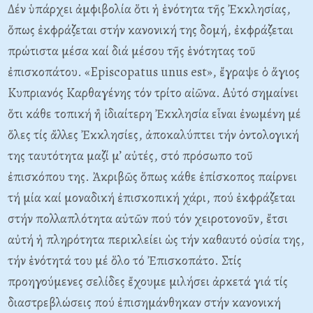
Δέν ὑπάρχει ἀμφιβολία ὅτι ἡ ἑνότητα τῆς Ἐκκλησίας,
ὅπως ἐκφράζεται στήν κανονική της δομή, ἐκφράζεται
πρώτιστα μέσα καί διά μέσου τῆς ἑνότητας τοῦ
ἐπισκοπάτου. «Episcopatus unus est», ἔγραψε ὁ ἅγιος
Κυπριανός Καρθαγένης τόν τρίτο αἰῶνα. Αὐτό σημαίνει
ὅτι κάθε τοπική ἢ ἰδιαίτερη Ἐκκλησία εἶναι ἐνωμένη μέ
ὅλες τίς ἄλλες Ἐκκλησίες, ἀποκαλύπτει τήν ὀντολογική
της ταυτότητα μαζί μ’ αὐτές, στό πρόσωπο τοῦ
ἐπισκόπου της. Ἀκριβῶς ὅπως κάθε ἐπίσκοπος παίρνει
τή μία καί μοναδική ἐπισκοπική χάρι, πού ἐκφράζεται
στήν πολλαπλότητα αὐτῶν πού τόν χειροτονοῦν, ἔτσι
αὐτή ἡ πληρότητα περικλείει ὡς τήν καθαυτό οὐσία της,
τήν ἑνότητά του μέ ὅλο τό Ἐπισκοπάτο. Στίς
προηγούμενες σελίδες ἔχουμε μιλήσει ἀρκετά γιά τίς
διαστρεβλώσεις πού ἐπισημάνθηκαν στήν κανονική