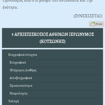
Ὀρθοδοξίας ἐδῶ στό βαθμό πού ἀντανακλᾶ καί τήν
ἑνότητα.
(ΣΥΝΕΧΙΖΕΤΑΙ)
† ΑΡΧΙΕΠΙΣΚΟΠΟΣ ΑΘΗΝΩΝ ΙΕΡΩΝΥΜΟΣ
(ΚΟΤΣΩΝΗΣ)
Βιογραφικά στοιχεῖα
Βιογραφικό
Ἰδιόχειρος Διαθήκη
Αὐτοβιογραφικά
Προσωπικότητα
Νεκρολογίες
Ἐκλογή