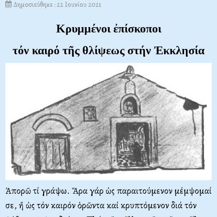
Δημοσιεύθηκε : 22 Ιουνίου 2021
Κρυμμένοι ἐπίσκοποι
τόν καιρό τῆς θλίψεως στήν Ἐκκλησία
Ἀπορῶ τί γράψω. Ἄρα γάρ ὡς παραιτούμενον μέμψομαί
σε, ἤ ὡς τόν καιρόν ὁρῶντα καί κρυπτόμενον διά τόν