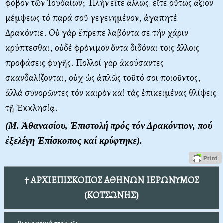
φόβον τῶν Ἰουδαίων; Πλήν εἴτε ἄλλως εἴτε οὕτως ἄξιον
μέμψεως τό παρά σοῦ γεγενημένον, ἀγαπητέ
Δρακόντιε. Οὐ γάρ ἔπρεπε λαβόντα σε τήν χάριν
κρύπτεσθαι, οὐδέ φρόνιμον ὄντα διδόναι τοις ἄλλοις
προφάσεις φυγῆς. Πολλοί γάρ ἀκούσαντες
σκανδαλίζονται, οὐχ ὡς ἁπλῶς τοῦτό σοι ποιοῦντος,
ἀλλά συνορῶντες τόν καιρόν καί τάς ἐπικειμένας θλίψεις
τῇ Ἐκκλησίᾳ.
(Μ. Ἀθανασίου, Ἐπιστολή πρός τόν Δρακόντιον, πού
ἐξελέγη Ἐπίσκοπος καί κρύφτηκε).
† ΑΡΧΙΕΠΙΣΚΟΠΟΣ ΑΘΗΝΩΝ ΙΕΡΩΝΥΜΟΣ
(ΚΟΤΣΩΝΗΣ)