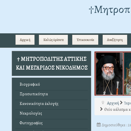
†Mητροπο
Αρχική
Καλῶς ὁρίσατε
Ἐπικοινωνία
Αναζήτηση
† ΜΗΤΡΟΠΟΛΙΤΗΣ ΑΤΤΙΚΗΣ
ΚΑΙ ΜΕΓΑΡΙΔΟΣ ΝΙΚΟΔΗΜΟΣ
Βιογραφικό
Προσωπικότητα
Αρχική
Ἱερ
Κανονικότητα ἐκλογῆς
Θείο κάλεσμα κ
Νεκρολογίες
Φωτογραφίες
Δημοσιεύθηκε : 2