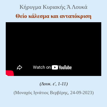
Κήρυγμα Κυριακής Ά Λουκά
Θείο κάλεσμα και ανταπόκριση
(Λουκ. ε', 1-11)
(Μοναχός Ιγνάτιος Βερβέρης, 24-09-2023)