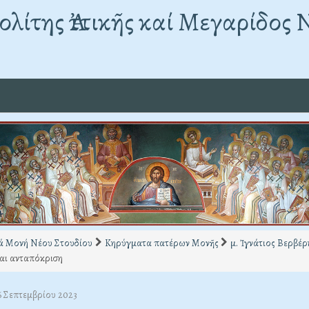
λίτης Ἀττικῆς καί Μεγαρίδος 
ά Μονή Νέου Στουδίου
Κηρύγματα πατέρων Μονῆς
μ. Ἰγνάτιος Βερβέρ
αι ανταπόκριση
6 Σεπτεμβρίου 2023