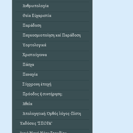
Ἀνθρωπολογία
Θεία Εὐχαριστία
Παράδοση
Παγκοσμιοποίηση καί Παράδοση
Ἑορτολογικά
Χριστούγεννα
Πάσχα
Παναγία
Σύγχρονη ἐποχή
Πρόοδος ἤ συντήρηση;
Ἀθεΐα
Ἀπολογητική: Ὀρθός λόγος-Πίστη
Ἐκδόσεις "ΣΠΟΡΑ"