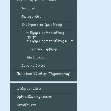
Ἱερά Μονή Νέου Στουδίου
Ἱστορικό
Φωτογραφίες
Κηρύγματα πατέρων Μονῆς
π. Εἰρηναῖος Μπουσδέκης
ΗΧΗΤ
π. Εἰρηναῖος Μπουσδέκης ΚΕΙΜ
μ. Ἰγνάτιος Βερβέρης
Ἄλλοι ὁμιλητές
Δραστηριότητες
Περιοδικό "Ἐλεύθερη Πληροφόρηση"
12 Μητροπολίτες
Ἄρθρα ἄλλων συγγραφέων
Ἀπανθίσματα