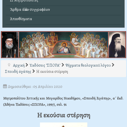
12 Μητροπολίτες
Ἄρθρα ἄλλων συγγραφέων
Ἀπανθίσματα
Αρχική
Ἐκδόσεις "ΣΠΟΡΑ"
Ψήγματα θεολογικοῦ λόγου
Σπουδή ἀγάπης
Η εκούσια στέρηση
Δημοσιεύθηκε : 05 Απριλίου 2020
Μητροπολίτου Ἀττικῆς και Μεγαρίδος Νικοδήμου, «Σπουδή Ἀγάπης», α΄ ἔκδ.
(Ἀθήνα: Ἐκδόσεις «ΣΠΟΡΑ», 1997), σελ. 91
Η εκούσια στέρηση