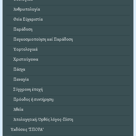
Ἀνθρωπολογία
Θεία Εὐχαριστία
Παράδοση
Παγκοσμιοποίηση καί Παράδοση
Ἑορτολογικά
Χριστούγεννα
Πάσχα
Παναγία
Σύγχρονη ἐποχή
Πρόοδος ἤ συντήρηση;
Ἀθεΐα
Ἀπολογητική: Ὀρθός λόγος-Πίστη
Ἐκδόσεις "ΣΠΟΡΑ"