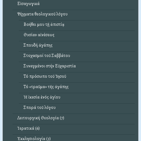
Εἰσαγωγικά
Ψήγματα θεολογικοῦ λόγου
Βοήθει μου τῇ ἀπιστίᾳ
Θυσίαν αἰνέσεως
Σπουδή ἀγάπης
Στοχασμοί τοῦ Σαββάτου
Συναγμένοι στήν Εὐχαριστία
Τό πρόσωπο τοῦ Ἰησοῦ
Τό «τραῦμα» τῆς ἀγάπης
Ἡ ἱκεσία ἑνός ἁγίου
Σπορά τοῦ λόγου
Λειτουργική Θεολογία (7)
Ἱερατικά (6)
Ἐκκλησιολογία (3)