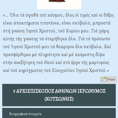
«… Ὅλα τά ἀγαθά τοῦ κόσμου, ὅλες οἱ τιμές καί οἱ δόξες
εἶναι ἀποκτήματα τιποτένια, εἶναι σκύβαλα, μπροστά
στή γνώση Ἰησοῦ Χριστοῦ, τοῦ Κυρίου μου. Γιά χάρη
αὐτῆς τῆς γνώσης τά στερήθηκα ὅλα. Γιά τό πρόσωπο
τοῦ Ἰησοῦ Χριστοῦ μου τά θεώρησα ὅλα σκύβαλα. Καί
προσφέρθηκα μέ πληρότητα καί μέ ἀκόρεστη δίψα
στήν ἀναζήτηση τοῦ Θεοῦ καί στό ἔργο τῆς μαρτυρίας
καί τοῦ κηρύγματος τοῦ Εὐαγγελίου Ἰησοῦ Χριστοῦ.»
† ΑΡΧΙΕΠΙΣΚΟΠΟΣ ΑΘΗΝΩΝ ΙΕΡΩΝΥΜΟΣ
(ΚΟΤΣΩΝΗΣ)
Βιογραφικά στοιχεῖα