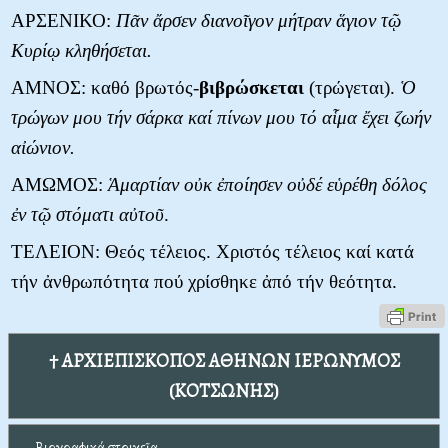
ΑΡΣΕΝΙΚΟ:
Πᾶν ἄρσεν διανοῖγον μήτραν ἅγιον τῷ
Κυρίῳ κληθήσεται.
ΑΜΝΟΣ: καθό βρωτός-
βιβρώσκεται
(τρώγεται).
Ὁ
τρώγων μου τήν σάρκα καί πίνων μου τό αἷμα ἔχει ζωήν
αἰώνιον.
ΑΜΩΜΟΣ:
Ἁμαρτίαν οὐκ ἐποίησεν οὐδέ εὑρέθη δόλος
ἐν τ
ῷ
στόματι αὐτοῦ
.
ΤΕΛΕΙΟΝ: Θεός τέλειος. Χριστός τέλειος καί κατά
τήν ἀνθρωπότητα πού χρίσθηκε ἀπό τήν θεότητα.
† ΑΡΧΙΕΠΙΣΚΟΠΟΣ ΑΘΗΝΩΝ ΙΕΡΩΝΥΜΟΣ
(ΚΟΤΣΩΝΗΣ)
Βιογραφικά στοιχεῖα