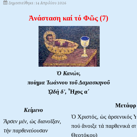
Δημοσιεύθηκε : 14 Απριλίου 2026
Ἀνάσταση καί τό Φῶς (7)
Ὁ Κανών,
ποίημα Ἰωάννου τοῦ Δαμασκηνοῦ
ᾨδὴ δ',
Ἦχος α΄
Μετάφρ
Κείμενο
Ὁ Χριστός, ὡς ἀρσενικός Υ
Ἄρσεν μέν, ὡς διανοῖξαν,
πού ἄνοιξε τά παρθενικά σ
τὴν παρθενεύουσαν
Θεοτόκου)