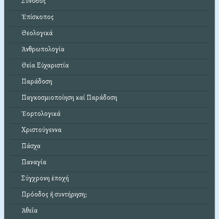
Σύνοδος
Ἐπίσκοπος
Θεολογικά
Ἀνθρωπολογία
Θεία Εὐχαριστία
Παράδοση
Παγκοσμιοποίηση καί Παράδοση
Ἑορτολογικά
Χριστούγεννα
Πάσχα
Παναγία
Σύγχρονη ἐποχή
Πρόοδος ἤ συντήρηση;
Ἀθεΐα