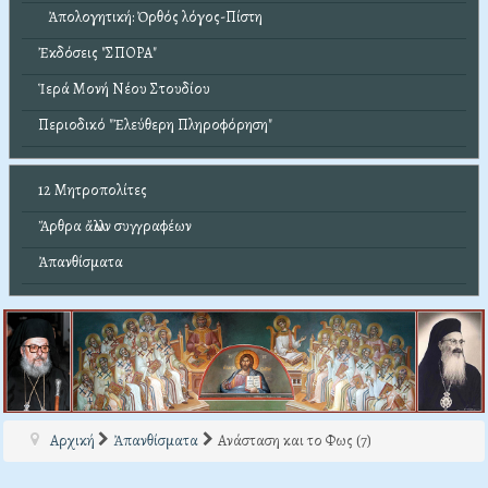
Ἀπολογητική: Ὀρθός λόγος-Πίστη
Ἐκδόσεις "ΣΠΟΡΑ"
Ἱερά Μονή Νέου Στουδίου
Περιοδικό "Ἐλεύθερη Πληροφόρηση"
12 Μητροπολίτες
Ἄρθρα ἄλλων συγγραφέων
Ἀπανθίσματα
Αρχική
Ἀπανθίσματα
Ανάσταση και το Φως (7)