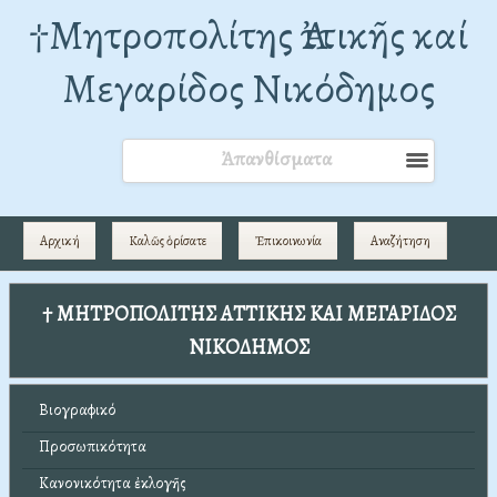
†Mητροπολίτης Ἀττικῆς καί
Μεγαρίδος Νικόδημος
Ἀπανθίσματα
Αρχική
Καλῶς ὁρίσατε
Ἐπικοινωνία
Αναζήτηση
† ΜΗΤΡΟΠΟΛΙΤΗΣ ΑΤΤΙΚΗΣ ΚΑΙ ΜΕΓΑΡΙΔΟΣ
ΝΙΚΟΔΗΜΟΣ
Βιογραφικό
Προσωπικότητα
Κανονικότητα ἐκλογῆς