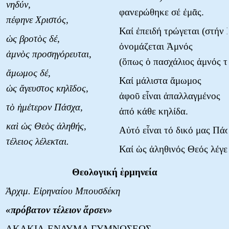
νηδύν,
φανερώθηκε σέ ἐμᾶς.
πέφηνε Χριστός,
Καί ἐπειδή τρώγεται (στήν 
ὡς βροτὸς δέ,
ὀνομάζεται Ἀμνός
ἀμνὸς προσηγόρευται,
(ὅπως ὁ πασχάλιος ἀμνός 
ἄμωμος δέ,
Καί μάλιστα ἄμωμος
ὡς ἄγευστος κηλῖδος,
ἀφοῦ εἶναι ἀπαλλαγμένος
τὸ ἡμέτερον Πάσχα,
ἀπό κάθε κηλίδα.
καὶ ὡς Θεὸς ἀληθής,
Αὐτό εἶναι τό δικό μας Πά
τέλειος λέλεκται.
Καί ὡς ἀληθινός Θεός λέγετ
Θεολογική ἑρμηνεία
Ἀρχιμ. Εἰρηναίου Μπουσδέκη
«πρόβατον τέλειον ἄρσεν»
ΑΚΑΚΙΑ-ΕΝΔΥΜΑ ΓΥΜΝΩΣΕΩΣ