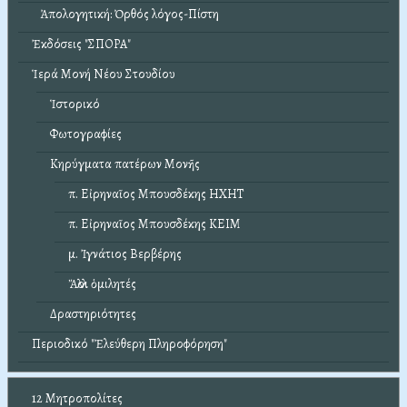
Ἀπολογητική: Ὀρθός λόγος-Πίστη
Ἐκδόσεις "ΣΠΟΡΑ"
Ἱερά Μονή Νέου Στουδίου
Ἱστορικό
Φωτογραφίες
Κηρύγματα πατέρων Μονῆς
π. Εἰρηναῖος Μπουσδέκης ΗΧΗΤ
π. Εἰρηναῖος Μπουσδέκης ΚΕΙΜ
μ. Ἰγνάτιος Βερβέρης
Ἄλλοι ὁμιλητές
Δραστηριότητες
Περιοδικό "Ἐλεύθερη Πληροφόρηση"
12 Μητροπολίτες