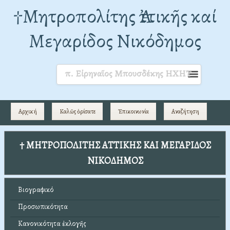
†Mητροπολίτης Ἀττικῆς καί
Μεγαρίδος Νικόδημος
π. Εἰρηναῖος Μπουσδέκης ΗΧΗΤ
Αρχική
Καλῶς ὁρίσατε
Ἐπικοινωνία
Αναζήτηση
† ΜΗΤΡΟΠΟΛΙΤΗΣ ΑΤΤΙΚΗΣ ΚΑΙ ΜΕΓΑΡΙΔΟΣ
ΝΙΚΟΔΗΜΟΣ
Βιογραφικό
Προσωπικότητα
Κανονικότητα ἐκλογῆς