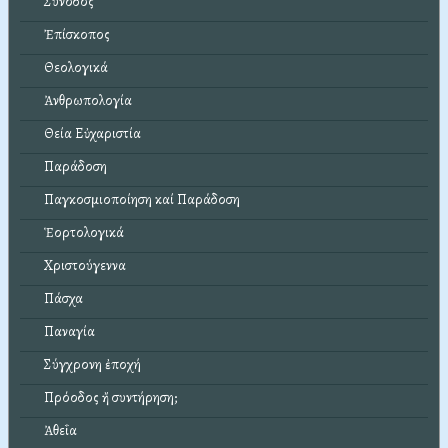
Σύνοδος
Ἐπίσκοπος
Θεολογικά
Ἀνθρωπολογία
Θεία Εὐχαριστία
Παράδοση
Παγκοσμιοποίηση καί Παράδοση
Ἑορτολογικά
Χριστούγεννα
Πάσχα
Παναγία
Σύγχρονη ἐποχή
Πρόοδος ἤ συντήρηση;
Ἀθεΐα