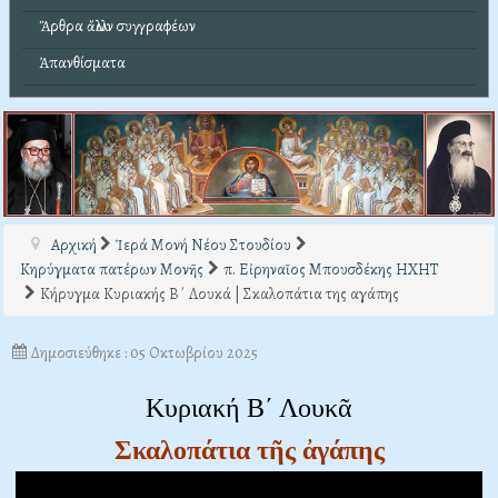
Ἄρθρα ἄλλων συγγραφέων
Ἀπανθίσματα
Αρχική
Ἱερά Μονή Νέου Στουδίου
Κηρύγματα πατέρων Μονῆς
π. Εἰρηναῖος Μπουσδέκης ΗΧΗΤ
Κήρυγμα Κυριακής Β΄ Λουκά | Σκαλοπάτια της αγάπης
Δημοσιεύθηκε : 05 Οκτωβρίου 2025
Κυριακή Β΄ Λουκᾶ
Σκαλοπάτια τῆς ἀγάπης