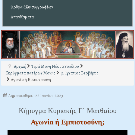
Ἄρθρα ἄλλων συγγραφέων
Ἀπανθίσματα
Αρχική
Ἱερά Μονή Νέου Στουδίου
Κηρύγματα πατέρων Μονῆς
μ. Ἰγνάτιος Βερβέρης
Αγωνία ή Εμπιστοσύνη
Δημοσιεύθηκε : 26 Ιουνίου 2023
Κήρυγμα Κυριακής Γ΄ Ματθαίου
Αγωνία ή Εμπιστοσύνη;