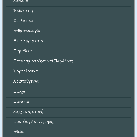
Σύνοδος
Ἐπίσκοπος
Θεολογικά
Ἀνθρωπολογία
Θεία Εὐχαριστία
Παράδοση
Παγκοσμιοποίηση καί Παράδοση
Ἑορτολογικά
Χριστούγεννα
Πάσχα
Παναγία
Σύγχρονη ἐποχή
Πρόοδος ἤ συντήρηση;
Ἀθεΐα