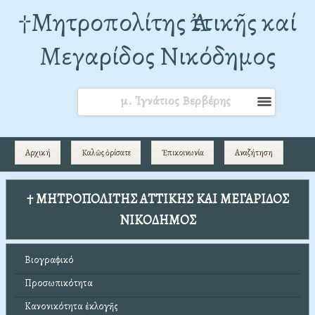
†Mητροπολίτης Ἀττικῆς καί
Μεγαρίδος Νικόδημος
μ. Ἰγνάτιος Βερβέρης
Αρχική
Καλῶς ὁρίσατε
Ἐπικοινωνία
Αναζήτηση
† ΜΗΤΡΟΠΟΛΙΤΗΣ ΑΤΤΙΚΗΣ ΚΑΙ ΜΕΓΑΡΙΔΟΣ
ΝΙΚΟΔΗΜΟΣ
Βιογραφικό
Προσωπικότητα
Κανονικότητα ἐκλογῆς