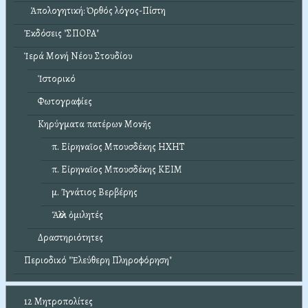
Ἀπολογητική: Ὀρθός λόγος-Πίστη
Ἐκδόσεις "ΣΠΟΡΑ"
Ἱερά Μονή Νέου Στουδίου
Ἱστορικό
Φωτογραφίες
Κηρύγματα πατέρων Μονῆς
π. Εἰρηναῖος Μπουσδέκης ΗΧΗΤ
π. Εἰρηναῖος Μπουσδέκης ΚΕΙΜ
μ. Ἰγνάτιος Βερβέρης
Ἄλλοι ὁμιλητές
Δραστηριότητες
Περιοδικό "Ἐλεύθερη Πληροφόρηση"
12 Μητροπολίτες