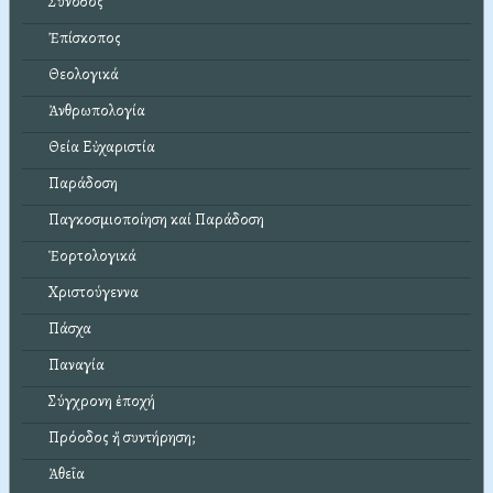
Σύνοδος
Ἐπίσκοπος
Θεολογικά
Ἀνθρωπολογία
Θεία Εὐχαριστία
Παράδοση
Παγκοσμιοποίηση καί Παράδοση
Ἑορτολογικά
Χριστούγεννα
Πάσχα
Παναγία
Σύγχρονη ἐποχή
Πρόοδος ἤ συντήρηση;
Ἀθεΐα