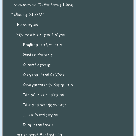
Ἀπολογητική: Ὀρθός λόγος-Πίστη
Ἐκδόσεις "ΣΠΟΡΑ"
Εἰσαγωγικά
Ψήγματα θεολογικοῦ λόγου
Βοήθει μου τῇ ἀπιστίᾳ
Θυσίαν αἰνέσεως
Σπουδή ἀγάπης
Στοχασμοί τοῦ Σαββάτου
Συναγμένοι στήν Εὐχαριστία
Τό πρόσωπο τοῦ Ἰησοῦ
Τό «τραῦμα» τῆς ἀγάπης
Ἡ ἱκεσία ἑνός ἁγίου
Σπορά τοῦ λόγου
Λειτουργική Θεολογία (7)