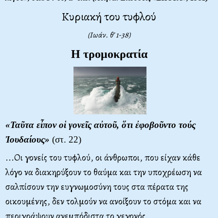
Κυριακή του τυφλού
(Ιωάν. θ’ 1-38)
Η τρομοκρατία
«Ταῦτα εἶπον οἱ γονεῖς αὐτοῦ, ὅτι ἐφοβοῦντο τούς
Ἰουδαίους»
(στ. 22)
...Οι γονείς του τυφλού, οι άνθρωποι, που είχαν κάθε
λόγο να διακηρύξουν το θαύμα και την υποχρέωση να
σαλπίσουν την ευγνωμοσύνη τους στα πέρατα της
οικουμένης, δεν τολμούν να ανοίξουν το στόμα και να
περιγράψουν ανεμπόδιστα το γεγονός.