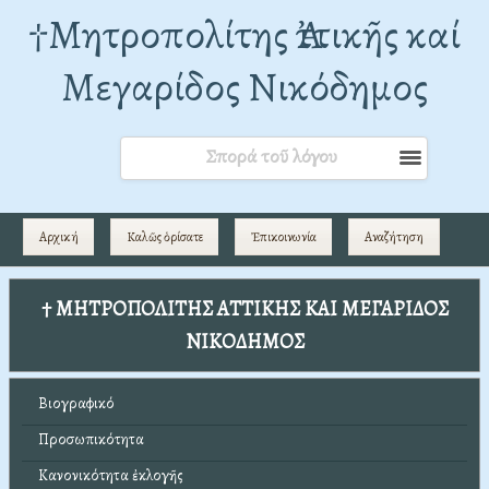
†Mητροπολίτης Ἀττικῆς καί
Μεγαρίδος Νικόδημος
Σπορά τοῦ λόγου
Αρχική
Καλῶς ὁρίσατε
Ἐπικοινωνία
Αναζήτηση
† ΜΗΤΡΟΠΟΛΙΤΗΣ ΑΤΤΙΚΗΣ ΚΑΙ ΜΕΓΑΡΙΔΟΣ
ΝΙΚΟΔΗΜΟΣ
Βιογραφικό
Προσωπικότητα
Κανονικότητα ἐκλογῆς