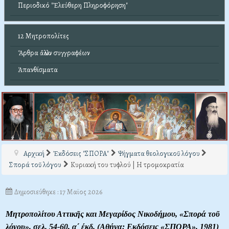
Περιοδικό "Ἐλεύθερη Πληροφόρηση"
12 Μητροπολίτες
Ἄρθρα ἄλλων συγγραφέων
Ἀπανθίσματα
Αρχική
Ἐκδόσεις "ΣΠΟΡΑ"
Ψήγματα θεολογικοῦ λόγου
Σπορά τοῦ λόγου
Κυριακή του τυφλού | Η τρομοκρατία
Δημοσιεύθηκε : 17 Μαϊος 2026
Μητροπολίτου Αττικῆς και Μεγαρίδος Νικοδήμου, «Σπορά τοῦ
λόγου»
, σελ. 54-60
, α΄ έκδ. (Αθήνα: Εκδόσεις «ΣΠΟΡΑ», 1981)