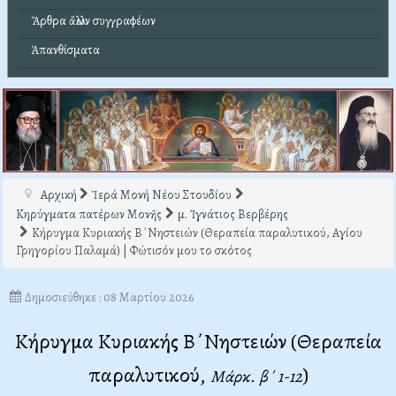
Ἄρθρα ἄλλων συγγραφέων
Ἀπανθίσματα
Αρχική
Ἱερά Μονή Νέου Στουδίου
Κηρύγματα πατέρων Μονῆς
μ. Ἰγνάτιος Βερβέρης
Κήρυγμα Κυριακής Β΄Νηστειών (Θεραπεία παραλυτικού, Αγίου
Γρηγορίου Παλαμά) | Φώτισόν μου το σκότος
Δημοσιεύθηκε : 08 Μαρτίου 2026
Κήρυγμα Κυριακής Β΄Νηστειών (Θεραπεία
παραλυτικού,
)
Μάρκ. β΄ 1-12