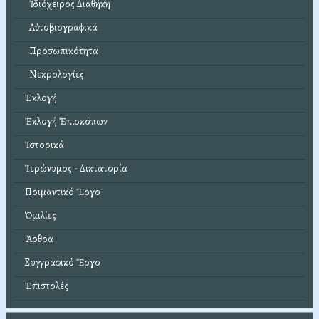
Ἰδιόχειρος Διαθήκη
Αὐτοβιογραφικά
Προσωπικότητα
Νεκρολογίες
Ἐκλογή
Ἐκλογή Ἐπισκόπων
Ἱστορικά
Ἱερώνυμος - Δικτατορία
Ποιμαντικό Ἔργο
Ὁμιλίες
Ἄρθρα
Συγγραφικό Ἔργο
Ἐπιστολές