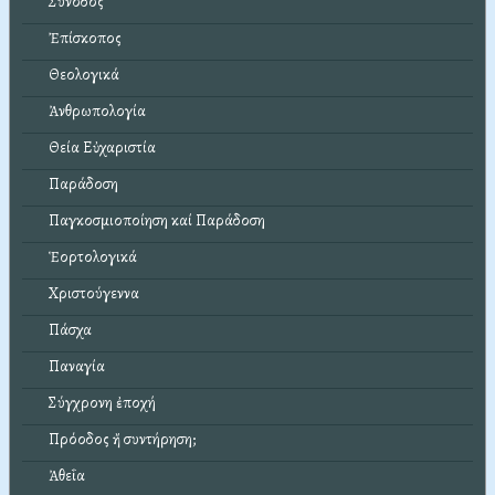
Σύνοδος
Ἐπίσκοπος
Θεολογικά
Ἀνθρωπολογία
Θεία Εὐχαριστία
Παράδοση
Παγκοσμιοποίηση καί Παράδοση
Ἑορτολογικά
Χριστούγεννα
Πάσχα
Παναγία
Σύγχρονη ἐποχή
Πρόοδος ἤ συντήρηση;
Ἀθεΐα