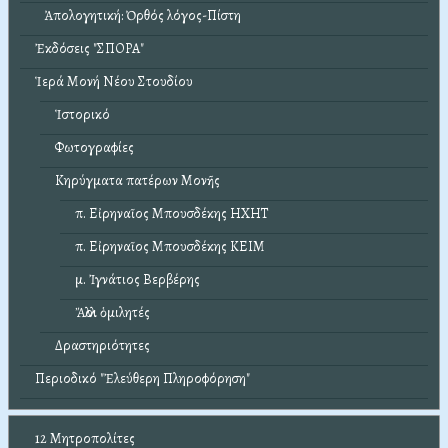
Ἀπολογητική: Ὀρθός λόγος-Πίστη
Ἐκδόσεις "ΣΠΟΡΑ"
Ἱερά Μονή Νέου Στουδίου
Ἱστορικό
Φωτογραφίες
Κηρύγματα πατέρων Μονῆς
π. Εἰρηναῖος Μπουσδέκης ΗΧΗΤ
π. Εἰρηναῖος Μπουσδέκης ΚΕΙΜ
μ. Ἰγνάτιος Βερβέρης
Ἄλλοι ὁμιλητές
Δραστηριότητες
Περιοδικό "Ἐλεύθερη Πληροφόρηση"
12 Μητροπολίτες