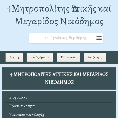
†Mητροπολίτης Ἀττικῆς καί
Μεγαρίδος Νικόδημος
μ. Ἰγνάτιος Βερβέρης
Αρχική
Καλῶς ὁρίσατε
Ἐπικοινωνία
Αναζήτηση
† ΜΗΤΡΟΠΟΛΙΤΗΣ ΑΤΤΙΚΗΣ ΚΑΙ ΜΕΓΑΡΙΔΟΣ
ΝΙΚΟΔΗΜΟΣ
Βιογραφικό
Προσωπικότητα
Κανονικότητα ἐκλογῆς