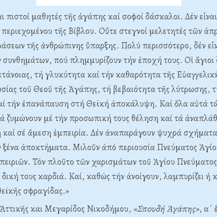
αι πιστοί μαθητές τῆς ἀγάπης καί σοφοί δάσκαλοι. Δέν εἶνα
 περιεχομένου τῆς Βίβλου. Οὔτε στεγνοί μελετητές τῶν ἀπ
άσεων τῆς ἀνθρώπινης ὕπαρξης. Πολύ περισσότερο, δέν εἶν
 συνθημάτων, πού πλημμυρίζουν τήν ἐποχή τους. Οἱ ἅγιοι 
ετάνοιας, τή γλυκύτητα καί τήν καθαρότητα τῆς Εὐαγγελικ
σίας τοῦ Θεοῦ τῆς Ἀγάπης, τή βεβαιότητα τῆς λύτρωσης, τ
αί τήν ἐπανάπαυση στή Θεϊκή ἀποκάλυψη. Καί ὅλα αὐτά τ
ά ζυμώνουν μέ τήν προσωπική τους θέληση καί τά ἀναπλάθ
 καί σέ ἄμεση ἐμπειρία. Δέν ἀναπαράγουν ψυχρά σχήματα
ν ξένα ἀποκτήματα. Μιλοῦν ἀπό περιουσία Πνεύματος Ἁγίο
ειριῶν. Τόν πλοῦτο τῶν χαρισμάτων τοῦ Ἁγίου Πνεύματος
δική τους καρδιά. Καί, καθώς τήν ἀνοίγουν, λαμπυρίζει ἡ 
θεϊκῆς σφραγίδας.»
Ἀττικῆς και Μεγαρίδος Νικοδήμου,
«Σπουδή Ἀγάπης»
, α΄