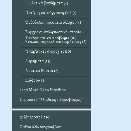
Ὁμιλητικά βοηθήματα (4)
Πατέρες καί σύγχρονη ζωή (6)
Ὀρθόδοξοι προσανατολισμοί (4)
Σύγχρονη ἐκκλησιαστική ἱστορία -
Ἐκκλησιαστικό πρόβλημα (10)
Σχολιασμός ἐκκλ. ἐπικαιρότητας (8)
Ὑπαρξιακές άνησυχίες (10)
Διηγήματα (13)
Νεανικά θέματα (2)
Διάφορα (2)
Ἱερά Μονή Νέου Στουδίου
Περιοδικό "Ἐλεύθερη Πληροφόρηση"
12 Μητροπολίτες
Ἄρθρα ἄλλων συγγραφέων