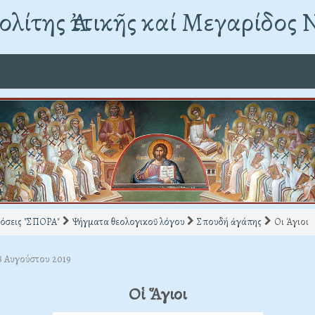
λίτης Ἀττικῆς καί Μεγαρίδος 
όσεις "ΣΠΟΡΑ"
Ψήγματα θεολογικοῦ λόγου
Σπουδή ἀγάπης
Οι Άγιοι
28 Αυγούστου 2019
Οἱ Ἅγιοι