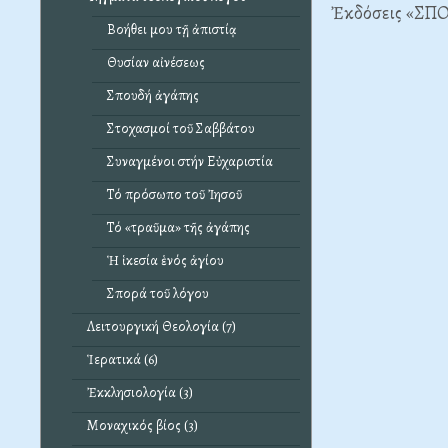
Ἐκδόσεις «ΣΠΟΡ
Βοήθει μου τῇ ἀπιστίᾳ
Θυσίαν αἰνέσεως
Σπουδή ἀγάπης
Στοχασμοί τοῦ Σαββάτου
Συναγμένοι στήν Εὐχαριστία
Τό πρόσωπο τοῦ Ἰησοῦ
Τό «τραῦμα» τῆς ἀγάπης
Ἡ ἱκεσία ἑνός ἁγίου
Σπορά τοῦ λόγου
Λειτουργική Θεολογία (7)
Ἱερατικά (6)
Ἐκκλησιολογία (3)
Μοναχικός βίος (3)