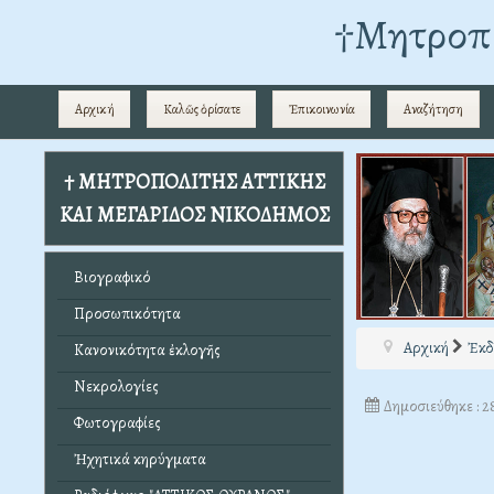
†Mητροπο
Αρχική
Καλῶς ὁρίσατε
Ἐπικοινωνία
Αναζήτηση
† ΜΗΤΡΟΠΟΛΙΤΗΣ ΑΤΤΙΚΗΣ
ΚΑΙ ΜΕΓΑΡΙΔΟΣ ΝΙΚΟΔΗΜΟΣ
Βιογραφικό
Προσωπικότητα
Αρχική
Ἐκδ
Κανονικότητα ἐκλογῆς
Νεκρολογίες
Δημοσιεύθηκε : 
Φωτογραφίες
Ἠχητικά κηρύγματα