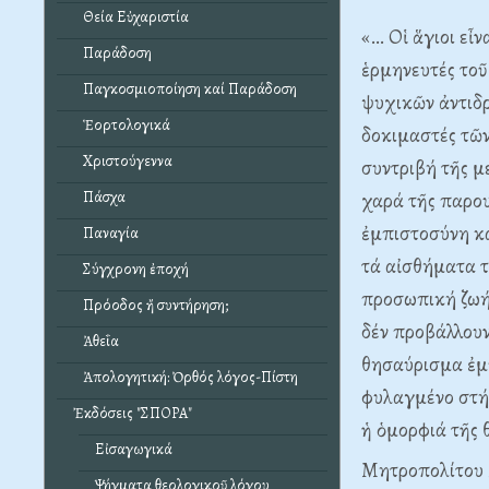
Θεία Εὐχαριστία
«… Οἱ ἅγιοι εἶν
Παράδοση
ἑρμηνευτές τοῦ
Παγκοσμιοποίηση καί Παράδοση
ψυχικῶν ἀντιδρ
Ἑορτολογικά
δοκιμαστές τῶν
Χριστούγεννα
συντριβή τῆς μ
Πάσχα
χαρά τῆς παρου
ἐμπιστοσύνη κ
Παναγία
τά αἰσθήματα τ
Σύγχρονη ἐποχή
προσωπική ζωή
Πρόοδος ἤ συντήρηση;
δέν προβάλλου
Ἀθεΐα
θησαύρισμα ἐμπ
Ἀπολογητική: Ὀρθός λόγος-Πίστη
φυλαγμένο στή 
Ἐκδόσεις "ΣΠΟΡΑ"
ἡ ὁμορφιά τῆς 
Εἰσαγωγικά
Μητροπολίτου 
Ψήγματα θεολογικοῦ λόγου