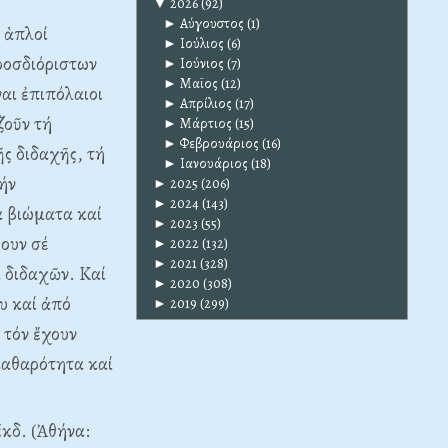
▼
2026
(92)
►
Αύγουστος
(1)
ι ἁπλοί
►
Ιούλιος
(6)
ροσδιόριστων
►
Ιούνιος
(7)
►
Μαϊος
(12)
αι ἐπιπόλαιοι
►
Απρίλιος
(17)
ζοῦν τή
►
Μάρτιος
(15)
►
Φεβρουάριος
(16)
ῆς διδαχῆς, τή
►
Ιανουάριος
(18)
ήν
►
2025
(206)
►
2024
(143)
ά βιώματα καί
►
2023
(55)
ουν σέ
►
2022
(132)
►
2021
(328)
 διδαχῶν. Καί
►
2020
(308)
υ καί ἀπό
►
2019
(299)
 τόν ἔχουν
καθαρότητα καί
 ἔκδ. (Ἀθήνα: