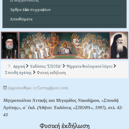
12 Μητροπολίτες
Ἄρθρα ἄλλων συγγραφέων
Ἀπανθίσματα
Αρχική
Ἐκδόσεις "ΣΠΟΡΑ"
Ψήγματα θεολογικοῦ λόγου
Σπουδή ἀγάπης
Φυσική εκδήλωση
Δημοσιεύθηκε : 17 Σεπτεμβρίου 2019
Μητροπολίτου Ἀττικῆς και Μεγαρίδος Νικοδήμου, «Σπουδή
Ἀγάπης», α΄ ἔκδ. (Ἀθήνα: Ἐκδόσεις «ΣΠΟΡΑ», 1997), σελ. 42-
43
Φυσική ἐκδήλωση