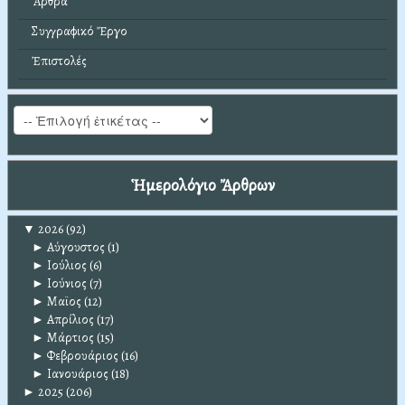
Ἄρθρα
Συγγραφικό Ἔργο
Ἐπιστολές
Ἡμερολόγιο Ἄρθρων
▼
2026
(92)
►
Αύγουστος
(1)
►
Ιούλιος
(6)
►
Ιούνιος
(7)
►
Μαϊος
(12)
►
Απρίλιος
(17)
►
Μάρτιος
(15)
►
Φεβρουάριος
(16)
►
Ιανουάριος
(18)
►
2025
(206)