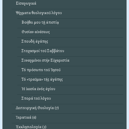
Εἰσαγωγικά
Ψήγματα θεολογικοῦ λόγου
Βοήθει μου τῇ ἀπιστίᾳ
Θυσίαν αἰνέσεως
Σπουδή ἀγάπης
Στοχασμοί τοῦ Σαββάτου
Συναγμένοι στήν Εὐχαριστία
Τό πρόσωπο τοῦ Ἰησοῦ
Τό «τραῦμα» τῆς ἀγάπης
Ἡ ἱκεσία ἑνός ἁγίου
Σπορά τοῦ λόγου
Λειτουργική Θεολογία (7)
Ἱερατικά (6)
Ἐκκλησιολογία (3)