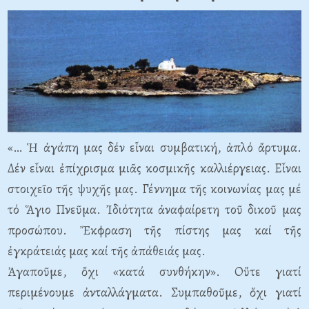
«… Ἡ ἀγάπη μας δέν εἶναι συμβατική, ἁπλό ἄρτυμα.
Δέν εἶναι ἐπίχρισμα μιᾶς κοσμικῆς καλλιέργειας. Εἶναι
στοιχεῖο τῆς ψυχῆς μας. Γέννημα τῆς κοινωνίας μας μέ
τό Ἅγιο Πνεῦμα. Ἰδιότητα ἀναφαίρετη τοῦ δικοῦ μας
προσώπου. Ἔκφραση τῆς πίστης μας καί τῆς
ἐγκράτειάς μας καί τῆς ἀπάθειάς μας.
Ἀγαποῦμε, ὄχι «κατά συνθήκην». Οὔτε γιατί
περιμένουμε ἀνταλλάγματα. Συμπαθοῦμε, ὄχι γιατί