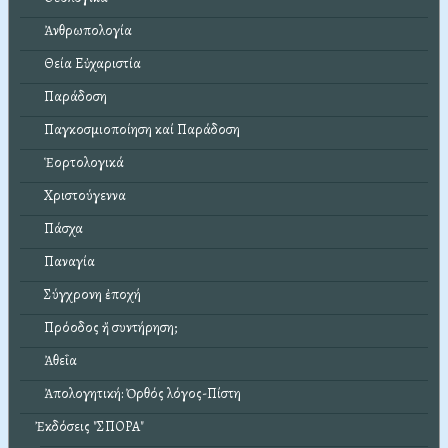
Ἀνθρωπολογία
Θεία Εὐχαριστία
Παράδοση
Παγκοσμιοποίηση καί Παράδοση
Ἑορτολογικά
Χριστούγεννα
Πάσχα
Παναγία
Σύγχρονη ἐποχή
Πρόοδος ἤ συντήρηση;
Ἀθεΐα
Ἀπολογητική: Ὀρθός λόγος-Πίστη
Ἐκδόσεις "ΣΠΟΡΑ"