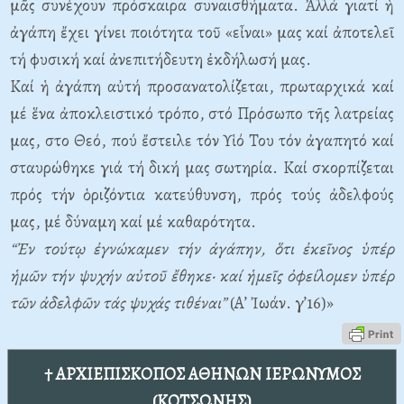
μᾶς συνέχουν πρόσκαιρα συναισθήματα. Ἀλλά γιατί ἡ
ἀγάπη ἔχει γίνει ποιότητα τοῦ «εἶναι» μας καί ἀποτελεῖ
τή φυσική καί ἀνεπιτήδευτη ἐκδήλωσή μας.
Καί ἡ ἀγάπη αὐτή προσανατολίζεται, πρωταρχικά καί
μέ ἕνα ἀποκλειστικό τρόπο, στό Πρόσωπο τῆς λατρείας
μας, στο Θεό, πού ἔστειλε τόν Υἱό Του τόν ἀγαπητό καί
σταυρώθηκε γιά τή δική μας σωτηρία. Καί σκορπίζεται
πρός τήν ὁριζόντια κατεύθυνση, πρός τούς ἀδελφούς
μας, μέ δύναμη καί μέ καθαρότητα.
“Ἐν τούτῳ ἐγνώκαμεν τήν ἀγάπην, ὅτι ἐκεῖνος ὑπέρ
ἡμῶν τήν ψυχήν αὐτοῦ ἔθηκε· καί ἡμεῖς ὀφείλομεν ὑπέρ
τῶν ἀδελφῶν τάς ψυχάς τιθέναι”
(Α’ Ἰωάν. γ’16)»
† ΑΡΧΙΕΠΙΣΚΟΠΟΣ ΑΘΗΝΩΝ ΙΕΡΩΝΥΜΟΣ
(ΚΟΤΣΩΝΗΣ)