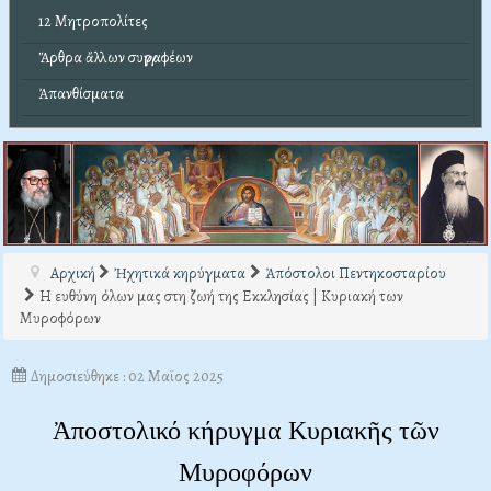
12 Μητροπολίτες
Ἄρθρα ἄλλων συγγραφέων
Ἀπανθίσματα
Αρχική
Ἠχητικά κηρύγματα
Ἀπόστολοι Πεντηκοσταρίου
Η ευθύνη όλων μας στη ζωή της Εκκλησίας | Κυριακή των
Μυροφόρων
Δημοσιεύθηκε : 02 Μαϊος 2025
Ἀποστολικό κήρυγμα Κυριακῆς τῶν
Μυροφόρων