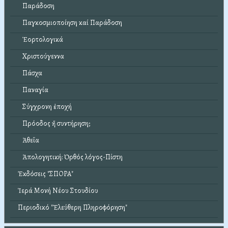
Παράδοση
Παγκοσμιοποίηση καί Παράδοση
Ἑορτολογικά
Χριστούγεννα
Πάσχα
Παναγία
Σύγχρονη ἐποχή
Πρόοδος ἤ συντήρηση;
Ἀθεΐα
Ἀπολογητική: Ὀρθός λόγος-Πίστη
Ἐκδόσεις "ΣΠΟΡΑ"
Ἱερά Μονή Νέου Στουδίου
Περιοδικό "Ἐλεύθερη Πληροφόρηση"