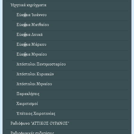
Ἠχητικά κηρύγματα
Εὐαγγέλια Ἰωάννου
Εὐαγγέλια Ματθαίου
Εὐαγγέλια Λουκᾶ
Εὐαγγέλια Μάρκου
Εὐαγγέλια Μηναίου
Ἀπόστολοι Πεντηκοσταρίου
Ἀπόστολοι Κυριακῶν
Ἀπόστολοι Μηναίου
Παρακλήσεις
Χαιρετισμοί
Ἐπέτειος Χειροτονίας
Ραδιόφωνο "ΑΤΤΙΚΟΣ ΟΥΡΑΝΟΣ"
Ραδιοφωνικές συζητήσεις