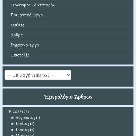
Ἱερώνυμος - Δικτατορία
Ποιμαντικό Ἔργο
Ὁμιλίες
Ἄρθρα
Συγγραφικό Ἔργο
Ἐπιστολές
Ἡμερολόγιο Ἄρθρων
▼
2026
(92)
►
Αύγουστος
(1)
►
Ιούλιος
(6)
►
Ιούνιος
(7)
►
Μαϊος
(12)