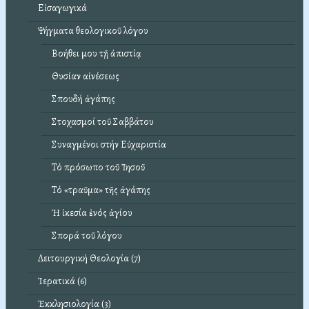
Εἰσαγωγικά
Ψήγματα θεολογικοῦ λόγου
Βοήθει μου τῇ ἀπιστίᾳ
Θυσίαν αἰνέσεως
Σπουδή ἀγάπης
Στοχασμοί τοῦ Σαββάτου
Συναγμένοι στήν Εὐχαριστία
Τό πρόσωπο τοῦ Ἰησοῦ
Τό «τραῦμα» τῆς ἀγάπης
Ἡ ἱκεσία ἑνός ἁγίου
Σπορά τοῦ λόγου
Λειτουργική Θεολογία (7)
Ἱερατικά (6)
Ἐκκλησιολογία (3)