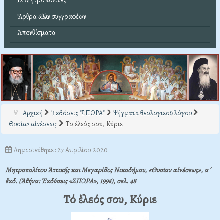
12 Μητροπολίτες
Ἄρθρα ἄλλων συγγραφέων
Ἀπανθίσματα
Αρχική
Ἐκδόσεις "ΣΠΟΡΑ"
Ψήγματα θεολογικοῦ λόγου
Θυσίαν αἰνέσεως
Το έλεός σου, Κύριε
Δημοσιεύθηκε : 27 Απριλίου 2020
Μητροπολίτου Ἀττικῆς και Μεγαρίδος Νικοδήμου, «Θυσίαν αἰνέσεως», α΄
ἔκδ. (Ἀθήνα: Ἐκδόσεις «ΣΠΟΡΑ», 1998), σελ. 48
Τό ἔλεός σου, Κύριε