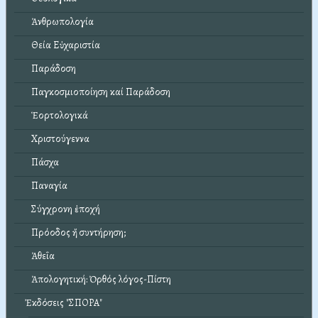
Ἀνθρωπολογία
Θεία Εὐχαριστία
Παράδοση
Παγκοσμιοποίηση καί Παράδοση
Ἑορτολογικά
Χριστούγεννα
Πάσχα
Παναγία
Σύγχρονη ἐποχή
Πρόοδος ἤ συντήρηση;
Ἀθεΐα
Ἀπολογητική: Ὀρθός λόγος-Πίστη
Ἐκδόσεις "ΣΠΟΡΑ"