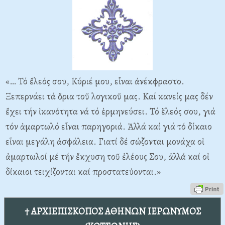
«… Τό ἔλεός σου, Κύριέ μου, εἶναι ἀνέκφραστο.
Ξεπερνάει τά ὅρια τοῦ λογικοῦ μας. Καί κανείς μας δέν
ἔχει τήν ἱκανότητα νά τό ἑρμηνεύσει. Τό ἕλεός σου, γιά
τόν ἁμαρτωλό εἶναι παρηγοριά. Ἀλλά καί γιά τό δίκαιο
εἶναι μεγάλη ἀσφάλεια. Γιατί δέ σώζονται μονάχα οἱ
ἁμαρτωλοί μέ τήν ἔκχυση τοῦ ἐλέους Σου, ἀλλά καί οἱ
δίκαιοι τειχίζονται καί προστατεύονται.»
† ΑΡΧΙΕΠΙΣΚΟΠΟΣ ΑΘΗΝΩΝ ΙΕΡΩΝΥΜΟΣ