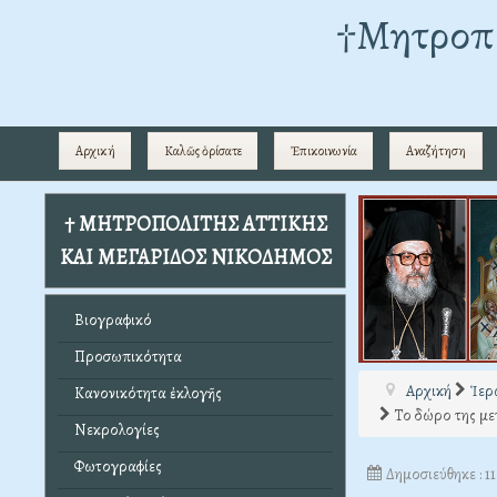
†Mητροπο
Αρχική
Καλῶς ὁρίσατε
Ἐπικοινωνία
Αναζήτηση
† ΜΗΤΡΟΠΟΛΙΤΗΣ ΑΤΤΙΚΗΣ
ΚΑΙ ΜΕΓΑΡΙΔΟΣ ΝΙΚΟΔΗΜΟΣ
Βιογραφικό
Προσωπικότητα
Αρχική
Ἱερ
Κανονικότητα ἐκλογῆς
Το δώρο της με
Νεκρολογίες
Φωτογραφίες
Δημοσιεύθηκε : 1