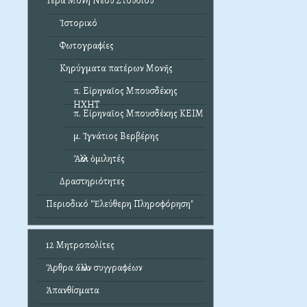
Ἱερά Μονή Νέου Στουδίου
Ἱστορικό
Φωτογραφίες
Κηρύγματα πατέρων Μονῆς
π. Εἰρηναῖος Μπουσδέκης
ΗΧΗΤ
π. Εἰρηναῖος Μπουσδέκης ΚΕΙΜ
μ. Ἰγνάτιος Βερβέρης
Ἄλλοι ὁμιλητές
Δραστηριότητες
Περιοδικό "Ἐλεύθερη Πληροφόρηση"
12 Μητροπολίτες
Ἄρθρα ἄλλων συγγραφέων
Ἀπανθίσματα