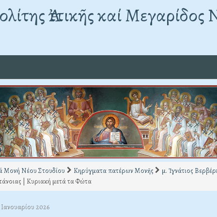
λίτης Ἀττικῆς καί Μεγαρίδος 
ά Μονή Νέου Στουδίου
Κηρύγματα πατέρων Μονῆς
μ. Ἰγνάτιος Βερβέρ
τάνοιας | Κυριακή μετά τα Φώτα
1 Ιανουαρίου 2026