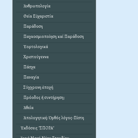
Ἀνθρωπολογία
Θεία Εὐχαριστία
Παράδοση
Παγκοσμιοποίηση καί Παράδοση
Ἑορτολογικά
Χριστούγεννα
Πάσχα
Παναγία
Σύγχρονη ἐποχή
Πρόοδος ἤ συντήρηση;
Ἀθεΐα
Ἀπολογητική: Ὀρθός λόγος-Πίστη
Ἐκδόσεις "ΣΠΟΡΑ"