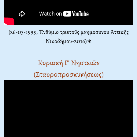
(26-03-1995, Ἐνθύμιο τριετοῦς μνημοσύνου Ἀττικῆς
Νικοδήμου-2016)∗
Κυριακή Γ' Νηστειῶν
(Σταυροπροσκυνήσεως)