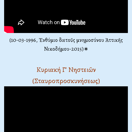
(10-03-1996, Ἐνθύμιο διετοῦς μνημοσύνου Ἀττικῆς
Νικοδήμου-2015)∗
Κυριακή Γ' Νηστειῶν
(Σταυροπροσκυνήσεως)