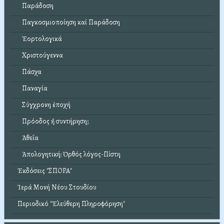
Παράδοση
Παγκοσμιοποίηση καί Παράδοση
Ἑορτολογικά
Χριστούγεννα
Πάσχα
Παναγία
Σύγχρονη ἐποχή
Πρόοδος ἤ συντήρηση;
Ἀθεΐα
Ἀπολογητική: Ὀρθός λόγος-Πίστη
Ἐκδόσεις "ΣΠΟΡΑ"
Ἱερά Μονή Νέου Στουδίου
Περιοδικό "Ἐλεύθερη Πληροφόρηση"