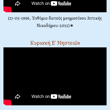
(17-03-1996, Ἐνθύμιο διετοῦς μνημοσύνου Ἀττικῆς
Νικοδήμου-2015)∗
Κυριακή Ε' Νηστειῶν