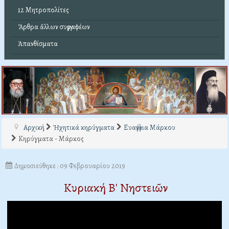
12 Μητροπολίτες
Ἄρθρα ἄλλων συγγραφέων
Ἀπανθίσματα
Αρχική
Ἠχητικά κηρύγματα
Ευαγγέλια Μάρκου
Κηρύγματα - Μάρκος
Δημοσιεύθηκε : 09 Φεβρουαρίου 2019
Κυριακή Β' Νηστειῶν