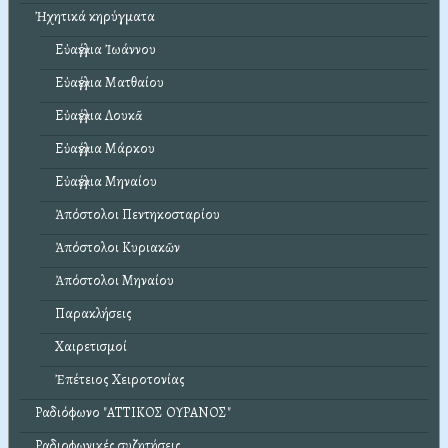
Ἠχητικά κηρύγματα
Εὐαγγέλια Ἰωάννου
Εὐαγγέλια Ματθαίου
Εὐαγγέλια Λουκᾶ
Εὐαγγέλια Μάρκου
Εὐαγγέλια Μηναίου
Ἀπόστολοι Πεντηκοσταρίου
Ἀπόστολοι Κυριακῶν
Ἀπόστολοι Μηναίου
Παρακλήσεις
Χαιρετισμοί
Ἐπέτειος Χειροτονίας
Ραδιόφωνο "ΑΤΤΙΚΟΣ ΟΥΡΑΝΟΣ"
Ραδιοφωνικές συζητήσεις