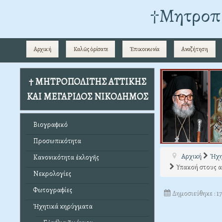
†Mητροπο
Αρχική
Καλῶς ὁρίσατε
Ἐπικοινωνία
Αναζήτηση
† ΜΗΤΡΟΠΟΛΙΤΗΣ ΑΤΤΙΚΗΣ
ΚΑΙ ΜΕΓΑΡΙΔΟΣ ΝΙΚΟΔΗΜΟΣ
Βιογραφικό
Προσωπικότητα
Αρχική
Ἠχη
Κανονικότητα ἐκλογῆς
Υπακοή στους α
Νεκρολογίες
Φωτογραφίες
Δημοσιεύθηκε : 1
Ἠχητικά κηρύγματα