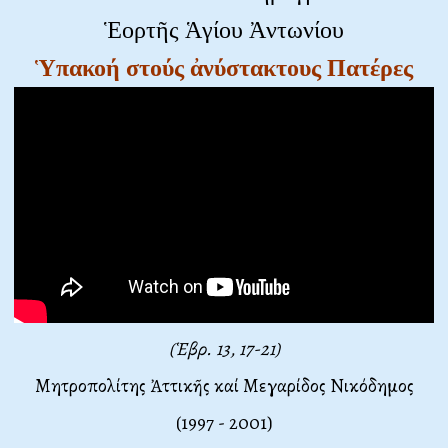
Ἑορτῆς Ἁγίου Ἀντωνίου
Ὑπακοή στούς ἀνύστακτους Πατέρες
(Ἑβρ. 13, 17-21)
Μητροπολίτης Ἀττικῆς καί Μεγαρίδος Νικόδημος
(1997 - 2001)