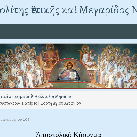
λίτης Ἀττικῆς καί Μεγαρίδος 
τικά κηρύγματα
Απόστολοι Μηναίου
νύστακτους Πατέρες | Εορτή Αγίου Αντωνίου
7 Ιανουαρίου 2025
Ἀποστολικό Κήρυγμα