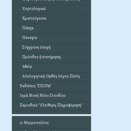
Ἑορτολογικά
Χριστούγεννα
Πάσχα
Παναγία
Σύγχρονη ἐποχή
Πρόοδος ἤ συντήρηση;
Ἀθεΐα
Ἀπολογητική: Ὀρθός λόγος-Πίστη
Ἐκδόσεις "ΣΠΟΡΑ"
Ἱερά Μονή Νέου Στουδίου
Περιοδικό "Ἐλεύθερη Πληροφόρηση"
12 Μητροπολίτες