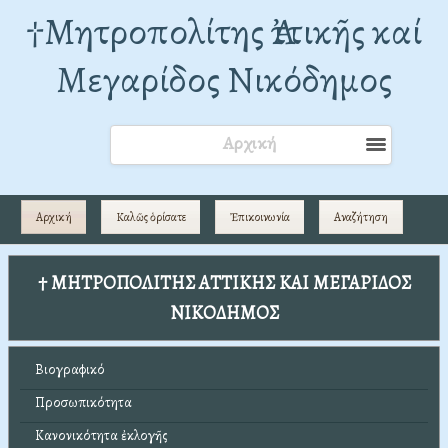
†Mητροπολίτης Ἀττικῆς καί
Μεγαρίδος Νικόδημος
Αρχική
Αρχική
Καλῶς ὁρίσατε
Ἐπικοινωνία
Αναζήτηση
† ΜΗΤΡΟΠΟΛΙΤΗΣ ΑΤΤΙΚΗΣ ΚΑΙ ΜΕΓΑΡΙΔΟΣ
ΝΙΚΟΔΗΜΟΣ
Βιογραφικό
Προσωπικότητα
Κανονικότητα ἐκλογῆς