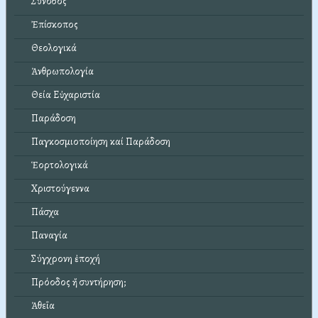
Σύνοδος
Ἐπίσκοπος
Θεολογικά
Ἀνθρωπολογία
Θεία Εὐχαριστία
Παράδοση
Παγκοσμιοποίηση καί Παράδοση
Ἑορτολογικά
Χριστούγεννα
Πάσχα
Παναγία
Σύγχρονη ἐποχή
Πρόοδος ἤ συντήρηση;
Ἀθεΐα