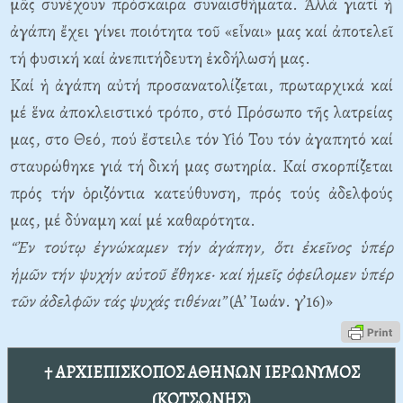
μᾶς συνέχουν πρόσκαιρα συναισθήματα. Ἀλλά γιατί ἡ
ἀγάπη ἔχει γίνει ποιότητα τοῦ «εἶναι» μας καί ἀποτελεῖ
τή φυσική καί ἀνεπιτήδευτη ἐκδήλωσή μας.
Καί ἡ ἀγάπη αὐτή προσανατολίζεται, πρωταρχικά καί
μέ ἕνα ἀποκλειστικό τρόπο, στό Πρόσωπο τῆς λατρείας
μας, στο Θεό, πού ἔστειλε τόν Υἱό Του τόν ἀγαπητό καί
σταυρώθηκε γιά τή δική μας σωτηρία. Καί σκορπίζεται
πρός τήν ὁριζόντια κατεύθυνση, πρός τούς ἀδελφούς
μας, μέ δύναμη καί μέ καθαρότητα.
“Ἐν τούτῳ ἐγνώκαμεν τήν ἀγάπην, ὅτι ἐκεῖνος ὑπέρ
ἡμῶν τήν ψυχήν αὐτοῦ ἔθηκε· καί ἡμεῖς ὀφείλομεν ὑπέρ
τῶν ἀδελφῶν τάς ψυχάς τιθέναι”
(Α’ Ἰωάν. γ’16)»
† ΑΡΧΙΕΠΙΣΚΟΠΟΣ ΑΘΗΝΩΝ ΙΕΡΩΝΥΜΟΣ
(ΚΟΤΣΩΝΗΣ)