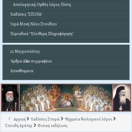
Ἀπολογητική: Ὀρθός λόγος-Πίστη
Ἐκδόσεις "ΣΠΟΡΑ"
Ἱερά Μονή Νέου Στουδίου
Περιοδικό "Ἐλεύθερη Πληροφόρηση"
12 Μητροπολίτες
Ἄρθρα ἄλλων συγγραφέων
Ἀπανθίσματα
Αρχική
Ἐκδόσεις Σπορά
Ψήγματα θεολογικού λόγου
Σπουδή Αγάπης
Φυσική εκδήλωση