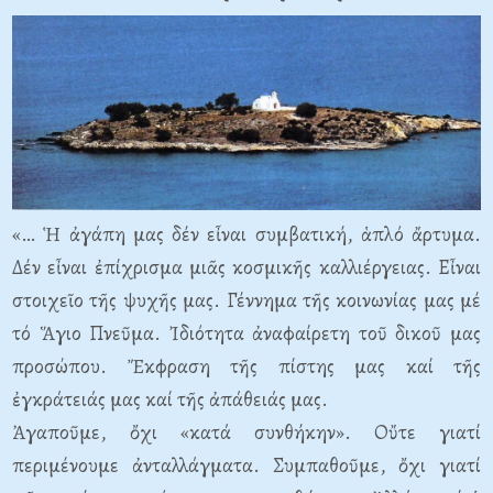
«… Ἡ ἀγάπη μας δέν εἶναι συμβατική, ἁπλό ἄρτυμα.
Δέν εἶναι ἐπίχρισμα μιᾶς κοσμικῆς καλλιέργειας. Εἶναι
στοιχεῖο τῆς ψυχῆς μας. Γέννημα τῆς κοινωνίας μας μέ
τό Ἅγιο Πνεῦμα. Ἰδιότητα ἀναφαίρετη τοῦ δικοῦ μας
προσώπου. Ἔκφραση τῆς πίστης μας καί τῆς
ἐγκράτειάς μας καί τῆς ἀπάθειάς μας.
Ἀγαποῦμε, ὄχι «κατά συνθήκην». Οὔτε γιατί
περιμένουμε ἀνταλλάγματα. Συμπαθοῦμε, ὄχι γιατί