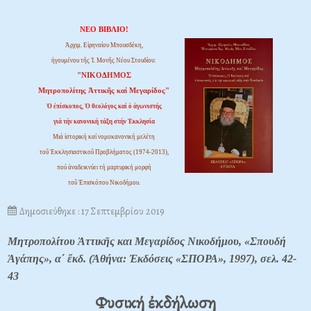
ΝΕΟ ΒΙΒΛΙΟ!
Ἀρχιμ. Εἰρηναίου Μπουσδέκη,
ἡγουμένου τῆς Ἱ. Μονῆς Νέου Στουδίου:
"ΝΙΚΟΔΗΜΟΣ
Μητροπολίτης Ἀττικῆς καί Μεγαρίδος"
Ὁ ἐπίσκοπος, Ὁ θεολόγος καί ὁ ἀγωνιστής
γιά τήν κανονική τάξη στήν Ἐκκλησία
Μιά ἱστορική καί νομοκανονική μελέτη
τοῦ Ἐκκλησιαστικοῦ Προβλήματος (1974-2013),
πού ἀναδεικνύει τή μαρτυρική μορφή
τοῦ Ἐπισκόπου Νικοδήμου.
Δημοσιεύθηκε : 17 Σεπτεμβρίου 2019
Μητροπολίτου Ἀττικῆς και Μεγαρίδος Νικοδήμου, «Σπουδή
Ἀγάπης», α΄ ἔκδ. (Ἀθήνα: Ἐκδόσεις «ΣΠΟΡΑ», 1997), σελ. 42-
43
Φυσική ἐκδήλωση