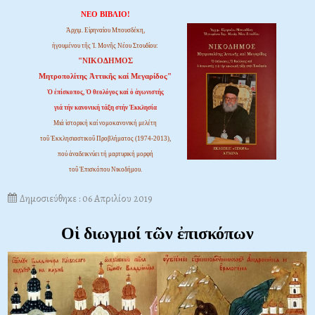
ΝΕΟ ΒΙΒΛΙΟ!
Ἀρχιμ. Εἰρηναίου Μπουσδέκη,
ἡγουμένου τῆς Ἱ. Μονῆς Νέου Στουδίου:
"ΝΙΚΟΔΗΜΟΣ
Μητροπολίτης Ἀττικῆς καί Μεγαρίδος"
Ὁ ἐπίσκοπος, Ὁ θεολόγος καί ὁ ἀγωνιστής
γιά τήν κανονική τάξη στήν Ἐκκλησία
Μιά ἱστορική καί νομοκανονική μελέτη
τοῦ Ἐκκλησιαστικοῦ Προβλήματος (1974-2013),
πού ἀναδεικνύει τή μαρτυρική μορφή
τοῦ Ἐπισκόπου Νικοδήμου.
Δημοσιεύθηκε : 06 Απριλίου 2019
Oἱ διωγμοί τῶν ἐπισκόπων