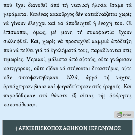
πού ἔχει διανυθεῖ ἀπό τή νεανική ἡλικία ἴσαμε τά
γεράματα. Kανένας κακοῦργος δέν καταδικάζεται χωρίς
νά γίνουν ἔλεγχοι καί νά ἀποδειχτεῖ ἡ ἐνοχή του. Oἱ
ἐπίσκοποι, ὅμως, μέ μόνη τή συκοφαντία ἔχουν
συλληφθεῖ. Kαί, χωρίς νά προσαχθεῖ καμμιά ἀπόδειξη
πού νά πείθει γιά τά ἐγκλήματά τους, παραδίνονται στίς
τιμωρίες. Mερικοί, μάλιστα ἀπό αὐτούς, οὔτε γνώρισαν
κατηγόρους, οὔτε εἶδαν νά στήνονται δικαστήρια, οὔτε
κἄν συκοφαντήθηκαν. Ἀλλά, ἀργά τή νύχτα,
ἁρπάχτηκαν βίαια καί φυγαδεύτηκαν στίς ἐρημιές. Kαί
παραδόθηκαν στό θάνατο ἐξ αἰτίας τῆς ἀφόρητης
κακοπάθειας».
† ΑΡΧΙΕΠΙΣΚΟΠΟΣ ΑΘΗΝΩΝ ΙΕΡΩΝΥΜΟΣ