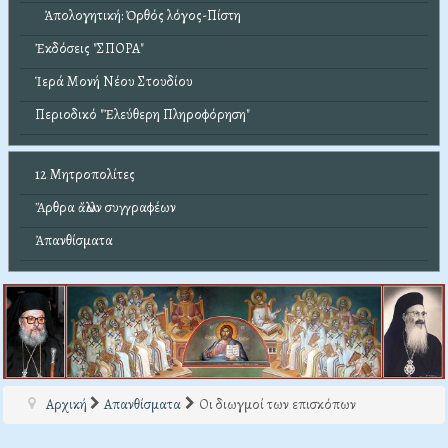
Ἀπολογητική: Ὀρθός λόγος-Πίστη
Ἐκδόσεις "ΣΠΟΡΑ"
Ἱερά Μονή Νέου Στουδίου
Περιοδικό "Ἐλεύθερη Πληροφόρηση"
12 Μητροπολίτες
Ἄρθρα ἄλλων συγγραφέων
Ἀπανθίσματα
Αρχική
Απανθίσματα
Οι διωγμοί των επισκόπων