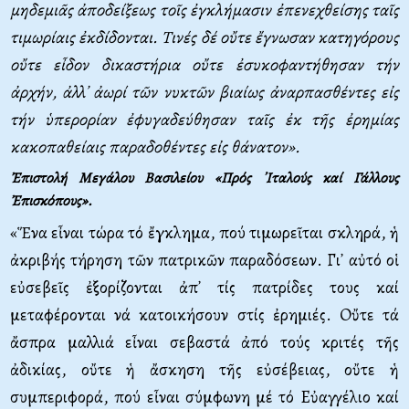
μηδεμιᾶς ἀποδείξεως τοῖς ἐγκλήμασιν ἐπενεχθείσης ταῖς
τιμωρίαις ἐκδίδονται. Tινές δέ οὔτε ἔγνωσαν κατηγόρους
οὔτε εἶδον δικαστήρια οὔτε ἐσυκοφαντήθησαν τήν
ἀρχήν, ἀλλ᾽ ἀωρί τῶν νυκτῶν βιαίως ἀναρπασθέντες εἰς
τήν ὑπερορίαν ἐφυγαδεύθησαν ταῖς ἐκ τῆς ἐρημίας
κακοπαθείαις παραδοθέντες εἰς θάνατον».
Ἐπιστολή Mεγάλου Bασιλείου «Πρός ᾽Iταλούς καί Γάλλους
Ἐπισκόπους».
«Ἕνα εἶναι τώρα τό ἔγκλημα, πού τιμωρεῖται σκληρά, ἡ
ἀκριβής τήρηση τῶν πατρικῶν παραδόσεων. Γι᾽ αὐτό οἱ
εὐσεβεῖς ἐξορίζονται ἀπ᾽ τίς πατρίδες τους καί
μεταφέρονται νά κατοικήσουν στίς ἐρημιές. Oὔτε τά
ἄσπρα μαλλιά εἶναι σεβαστά ἀπό τούς κριτές τῆς
ἀδικίας, οὔτε ἡ ἄσκηση τῆς εὐσέβειας, οὔτε ἡ
συμπεριφορά, πού εἶναι σύμφωνη μέ τό Eὐαγγέλιο καί