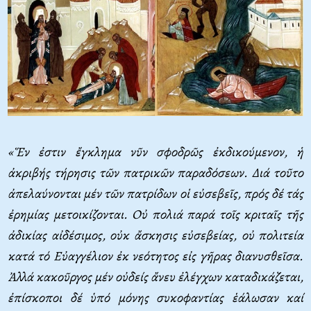
«Ἕν ἐστιν ἔγκλημα νῦν σφοδρῶς ἐκδικούμενον, ἡ
ἀκριβής τήρησις τῶν πατρικῶν παραδόσεων. Διά τοῦτο
ἀπελαύνονται μέν τῶν πατρίδων οἱ εὐσεβεῖς, πρός δέ τάς
ἐρημίας μετοικίζονται. Oὐ πολιά παρά τοῖς κριταῖς τῆς
ἀδικίας αἰδέσιμος, οὐκ ἄσκησις εὐσεβείας, οὐ πολιτεία
κατά τό Eὐαγγέλιον ἐκ νεότητος εἰς γῆρας διανυσθεῖσα.
Ἀλλά κακοῦργος μέν οὐδείς ἄνευ ἐλέγχων καταδικάζεται,
ἐπίσκοποι δέ ὑπό μόνης συκοφαντίας ἑάλωσαν καί