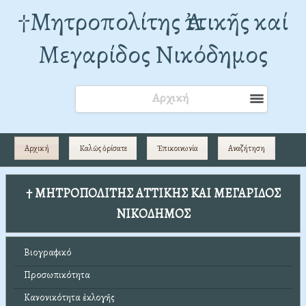
†Mητροπολίτης Ἀττικῆς καί
Μεγαρίδος Νικόδημος
Αρχική
Αρχική
Καλῶς ὁρίσατε
Ἐπικοινωνία
Αναζήτηση
† ΜΗΤΡΟΠΟΛΙΤΗΣ ΑΤΤΙΚΗΣ ΚΑΙ ΜΕΓΑΡΙΔΟΣ
ΝΙΚΟΔΗΜΟΣ
Βιογραφικό
Προσωπικότητα
Κανονικότητα ἐκλογῆς