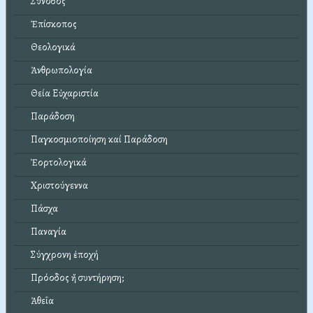
Σύνοδος
Ἐπίσκοπος
Θεολογικά
Ἀνθρωπολογία
Θεία Εὐχαριστία
Παράδοση
Παγκοσμιοποίηση καί Παράδοση
Ἑορτολογικά
Χριστούγεννα
Πάσχα
Παναγία
Σύγχρονη ἐποχή
Πρόοδος ἤ συντήρηση;
Ἀθεΐα