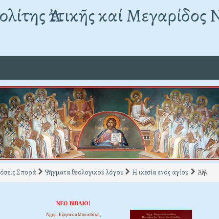
λίτης Ἀττικῆς καί Μεγαρίδος 
όσεις Σπορά
Ψήγματα θεολογικού λόγου
Η ικεσία ενός αγίου
Άλλη
ΝΕΟ ΒΙΒΛΙΟ!
Ἀρχιμ. Εἰρηναίου Μπουσδέκη,