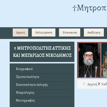
†Mητροπο
Αρχική
Καλῶς ὁρίσατε
Ἐπικοινωνία
Αναζήτηση
† ΜΗΤΡΟΠΟΛΙΤΗΣ ΑΤΤΙΚΗΣ
ΚΑΙ ΜΕΓΑΡΙΔΟΣ ΝΙΚΟΔΗΜΟΣ
Βιογραφικό
Προσωπικότητα
Αρχική
Ἐκδ
Κανονικότητα ἐκλογῆς
Νεκρολογίες
Φωτογραφίες