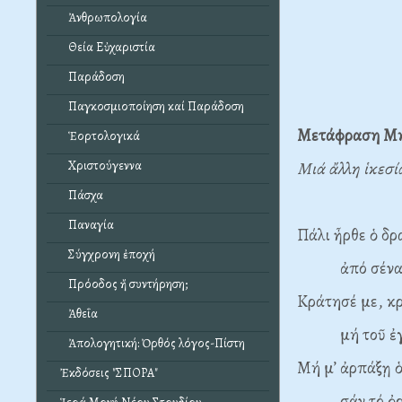
Ἀνθρωπολογία
Θεία Εὐχαριστία
Παράδοση
Παγκοσμιοποίηση καί Παράδοση
Μετάφραση
Μη
Ἑορτολογικά
Μιά ἄλλη ἱκεσί
Χριστούγεννα
Πάσχα
Παναγία
Πάλι ἦρθε ὁ δρ
Σύγχρονη ἐποχή
ἀπό σένα π
Πρόοδος ἤ συντήρηση;
Κράτησέ με, κ
Ἀθεΐα
μή τοῦ ἐγκατ
Ἀπολογητική: Ὀρθός λόγος-Πίστη
Μή μ’ ἀρπάξῃ ὁ
Ἐκδόσεις "ΣΠΟΡΑ"
σάν τό ὀρνίθ