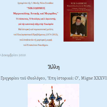
ἡγουμένου τῆς Ἱ. Μονῆς Νέου Στουδίου:
"ΝΙΚΟΔΗΜΟΣ
Μητροπολίτης Ἀττικῆς καί Μεγαρίδος"
Ὁ ἐπίσκοπος, Ὁ θεολόγος καί ὁ ἀγωνιστής
γιά τήν κανονική τάξη στήν Ἐκκλησία
Μιά ἱστορική καί νομοκανονική μελέτη
τοῦ Ἐκκλησιαστικοῦ Προβλήματος (1974-2013),
πού ἀναδεικνύει τή μαρτυρική μορφή
τοῦ Ἐπισκόπου Νικοδήμου.
28 Δεκεμβρίου 2020
Ἄλλη
 Γρηγορίου τοῦ Θεολόγου, Ἔπη ἱστορικά: Ο’, Migne XXXVII