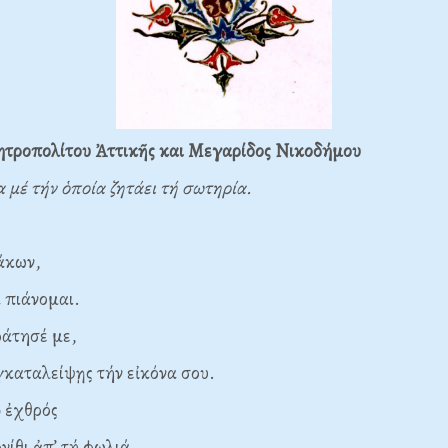
τροπολίτου Ἀττικῆς και Μεγαρίδος Νικοδήμου
α μέ τήν ὁποία ζητάει τή σωτηρία.
άκων,
ιάνομαι.
ράτησέ με,
αλείψῃς τήν εἰκόνα σου.
 ἐχθρός
ι ἀπ’ τή φωλιά.