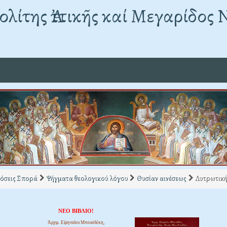
λίτης Ἀττικῆς καί Μεγαρίδος 
όσεις Σπορά
Ψήγματα θεολογικού λόγου
Θυσίαν αινέσεως
Λυτρωτικ
ΝΕΟ ΒΙΒΛΙΟ!
Ἀρχιμ. Εἰρηναίου Μπουσδέκη,