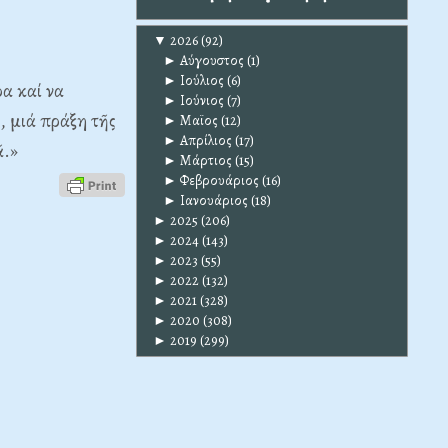
▼
2026
(92)
►
Αύγουστος
(1)
►
Ιούλιος
(6)
α καί να
►
Ιούνιος
(7)
, μιά πράξη τῆς
►
Μαϊος
(12)
►
Απρίλιος
(17)
ᾶ.»
►
Μάρτιος
(15)
►
Φεβρουάριος
(16)
►
Ιανουάριος
(18)
►
2025
(206)
►
2024
(143)
►
2023
(55)
►
2022
(132)
►
2021
(328)
►
2020
(308)
►
2019
(299)