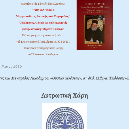
ἡγουμένου τῆς Ἱ. Μονῆς Νέου Στουδίου:
"ΝΙΚΟΔΗΜΟΣ
Μητροπολίτης Ἀττικῆς καί Μεγαρίδος"
Ὁ ἐπίσκοπος, Ὁ θεολόγος καί ὁ ἀγωνιστής
γιά τήν κανονική τάξη στήν Ἐκκλησία
Μιά ἱστορική καί νομοκανονική μελέτη
τοῦ Ἐκκλησιαστικοῦ Προβλήματος (1974-2013),
πού ἀναδεικνύει τή μαρτυρική μορφή
τοῦ Ἐπισκόπου Νικοδήμου.
25 Μαϊος 2020
ς και Μεγαρίδος Νικοδήμου, «Θυσίαν αἰνέσεως», α΄ ἔκδ. (Ἀθήνα: Ἐκδόσεις «Σ
Λυτρωτική Χάρη