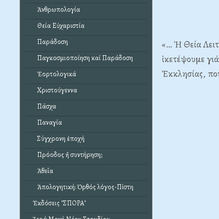
Ἀνθρωπολογία
Θεία Εὐχαριστία
Παράδοση
«… Ἡ Θεία Λειτ
ἱκετέψουμε γιά
Παγκοσμιοποίηση καί Παράδοση
Ἐκκλησίας, πού
Ἑορτολογικά
Χριστούγεννα
Πάσχα
Παναγία
Σύγχρονη ἐποχή
Πρόοδος ἤ συντήρηση;
Ἀθεΐα
Ἀπολογητική: Ὀρθός λόγος-Πίστη
Ἐκδόσεις "ΣΠΟΡΑ"