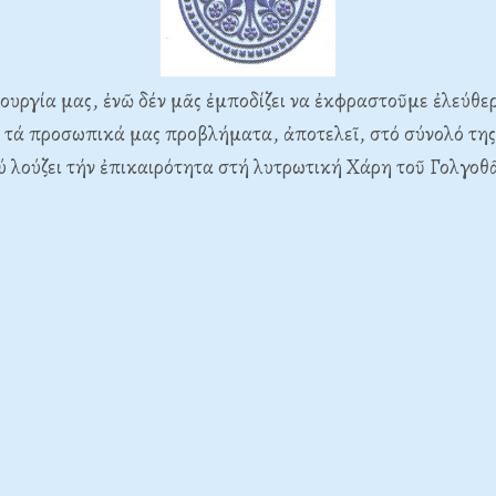
ουργία μας, ἐνῶ δέν μᾶς ἐμποδίζει να ἐκφραστοῦμε ἐλεύθερ
 τά προσωπικά μας προβλήματα, ἀποτελεῖ, στό σύνολό της
 λούζει τήν ἐπικαιρότητα στή λυτρωτική Χάρη τοῦ Γολγοθ