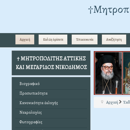
†Mητροπο
Αρχική
Καλῶς ὁρίσατε
Ἐπικοινωνία
Αναζήτηση
† ΜΗΤΡΟΠΟΛΙΤΗΣ ΑΤΤΙΚΗΣ
ΚΑΙ ΜΕΓΑΡΙΔΟΣ ΝΙΚΟΔΗΜΟΣ
Βιογραφικό
Προσωπικότητα
Αρχική
Ἐκδ
Κανονικότητα ἐκλογῆς
Νεκρολογίες
Φωτογραφίες