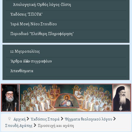
Ἀπολογητική: Ὀρθός λόγος-Πίστη
Ἐκδόσεις "ΣΠΟΡΑ"
Ἱερά Μονή Νέου Στουδίου
Περιοδικό "Ἐλεύθερη Πληροφόρηση"
12 Μητροπολίτες
Ἄρθρα ἄλλων συγγραφέων
Ἀπανθίσματα
Αρχική
Ἐκδόσεις Σπορά
Ψήγματα θεολογικού λόγου
Σπουδή Αγάπης
Προσευχή και αγάπη