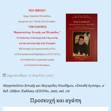
ΝΕΟ ΒΙΒΛΙΟ!
Ἀρχιμ. Εἰρηναίου Μπουσδέκη,
ἡγουμένου τῆς Ἱ. Μονῆς Νέου Στουδίου:
"ΝΙΚΟΔΗΜΟΣ
Μητροπολίτης Ἀττικῆς καί Μεγαρίδος"
Ὁ ἐπίσκοπος, Ὁ θεολόγος καί ὁ ἀγωνιστής
γιά τήν κανονική τάξη στήν Ἐκκλησία
Μιά ἱστορική καί νομοκανονική μελέτη
τοῦ Ἐκκλησιαστικοῦ Προβλήματος (1974-2013),
πού ἀναδεικνύει τή μαρτυρική μορφή
τοῦ Ἐπισκόπου Νικοδήμου.
Δημοσιεύθηκε : 11 Απριλίου 2020
Μητροπολίτου Ἀττικῆς και Μεγαρίδος Νικοδήμου, «Σπουδή Ἀγάπης», α΄
ἔκδ. (Ἀθήνα: Ἐκδόσεις «ΣΠΟΡΑ», 1997), σελ. 118
Προσευχή και αγάπη