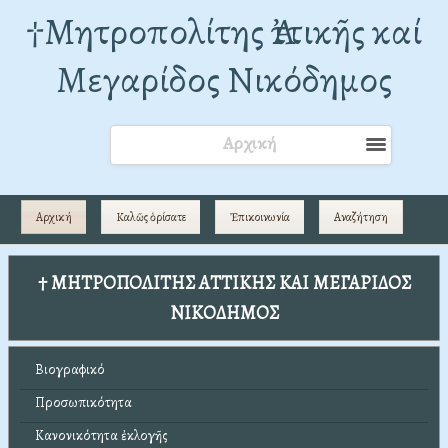
†Mητροπολίτης Ἀττικῆς καί
Μεγαρίδος Νικόδημος
Αρχική
Αρχική
Καλῶς ὁρίσατε
Ἐπικοινωνία
Αναζήτηση
† ΜΗΤΡΟΠΟΛΙΤΗΣ ΑΤΤΙΚΗΣ ΚΑΙ ΜΕΓΑΡΙΔΟΣ
ΝΙΚΟΔΗΜΟΣ
Βιογραφικό
Προσωπικότητα
Κανονικότητα ἐκλογῆς