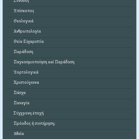
Σύνοδος
Ἐπίσκοπος
Θεολογικά
Ἀνθρωπολογία
Θεία Εὐχαριστία
Παράδοση
Παγκοσμιοποίηση καί Παράδοση
Ἑορτολογικά
Χριστούγεννα
Πάσχα
Παναγία
Σύγχρονη ἐποχή
Πρόοδος ἤ συντήρηση;
Ἀθεΐα